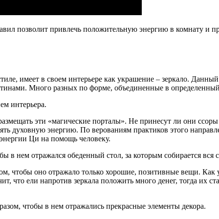
равил позволит привлечь положительную энергию в комнату и п
тиле, имеет в своем интерьере как украшение – зеркало. Данны
ртинами. Много разных по форме, объединенные в определенный
ем интерьера.
размещать эти «магические порталы». Не принесут ли они ссоры
лять духовную энергию. По верованиям практиков этого направл
энергии Ци на помощь человеку.
бы в нем отражался обеденный стол, за которым собирается вся с
м, чтобы оно отражало только хорошие, позитивные вещи. Как 
чит, что ели напротив зеркала положить много денег, тогда их ст
бразом, чтобы в нем отражались прекрасные элементы декора.