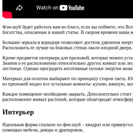
Фэн-шуй будет работать вам во благо, если вы поймете, что В
богатства, описанные в нашей статье. В скором времени ваша 
Большие зеркала в коридоре позволяют достичь удвоения энер
Расположить ее лучше на боковых стенах около входной двери.
Кроме предметов интерьера для прихожей, которые можно устан
Знания о ее расположении относительно других комнат или л
лестнице. Однако преградить негативные потоки энергии можно
Материал для полотна выбирают по принципу сторон света. Юг, 
из прихожей видно все остальные комнаты: кухню, ванную, зал
Каждое помещение необходимо закрыть. Дополнительно стоит в
расположение живых растений, которые облагородят атмосфер
Интерьер
Идеальная форма спальни по фен-шуй – квадрат или прямоуголь
помощью мебели, декора и драпировок.