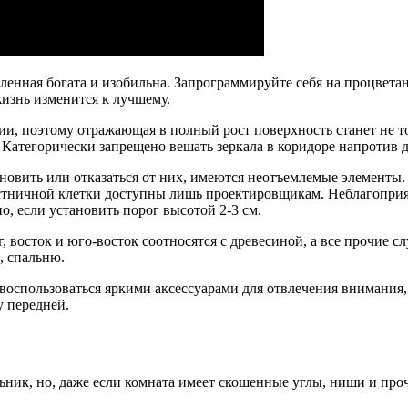
селенная богата и изобильна. Запрограммируйте себя на процвет
жизнь изменится к лучшему.
гии, поэтому отражающая в полный рост поверхность станет не 
 Категорически запрещено вешать зеркала в коридоре напротив 
овить или отказаться от них, имеются неотъемлемые элементы. 
естничной клетки доступны лишь проектировщикам. Неблагопри
, если установить порог высотой 2-3 см.
восток и юго-восток соотносятся с древесиной, а все прочие сл
, спальню.
оспользоваться яркими аксессуарами для отвлечения внимания,
у передней.
ник, но, даже если комната имеет скошенные углы, ниши и проч