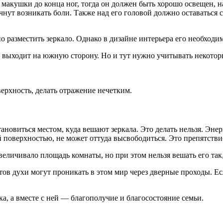
т макушки до конца ног, тогда он должен быть хорошо освещен, 
начнут возникать боли. Также над его головой должно оставаться 
о разместить зеркало. Однако в дизайне интерьера его необходи
ое выходит на южную сторону. Но и тут нужно учитывать некото
ерхность, делать отражение нечетким.
ановиться местом, куда вешают зеркала. Это делать нельзя. Эне
й поверхностью, не может оттуда высвободиться. Это препятств
еличивало площадь комнаты, но при этом нельзя вешать его так,
тов духи могут проникать в этом мир через дверные проходы. Ес
, а вместе с ней — благополучие и благосостояние семьи.