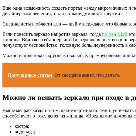
Еще одна возможность создать портал между миром живых и по
дизайнерском решении, так и в плане духовной энергии.
Специалисты в области фэн — шуй утверждают, что форма зерк
Если повесить зеркало напротив зеркала, тогда
по фен Шуй
это
жилища. Вбирая в себя энергию Ци, зеркало вернет его в пере
почувствует беспокойство, головную боль, неуверенность в себ
Можно использовать круглые, овальные, прямоугольные или кв
Популярные статьи
От соседей воняет, что делать
Можно ли вешать зеркало при входе в д
Выше мы рассказали о том, какие картины по фэн-шуй вешать 
способствуют оттоку денег из жилища. «Вредными» для зоны с
костра;
водопада;