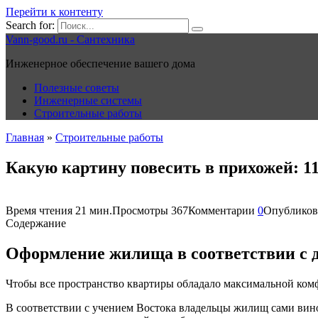
Перейти к контенту
Search for:
Vann-good.ru - Сантехника
Инженерное обеспечение вашего дома
Полезные советы
Инженерные системы
Строительные работы
Главная
»
Строительные работы
Какую картину повесить в прихожей: 1
Время чтения
21 мин.
Просмотры
367
Комментарии
0
Опубликов
Содержание
Оформление жилища в соответствии с 
Чтобы все пространство квартиры обладало максимальной ком
В соответствии с учением Востока владельцы жилищ сами вин