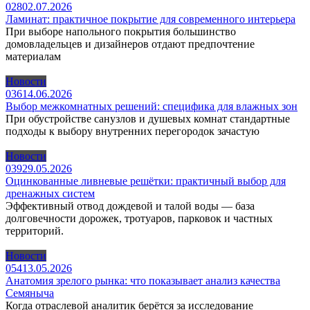
0
28
02.07.2026
Ламинат: практичное покрытие для современного интерьера
При выборе напольного покрытия большинство
домовладельцев и дизайнеров отдают предпочтение
материалам
Новости
0
36
14.06.2026
Выбор межкомнатных решений: специфика для влажных зон
При обустройстве санузлов и душевых комнат стандартные
подходы к выбору внутренних перегородок зачастую
Новости
0
39
29.05.2026
Оцинкованные ливневые решётки: практичный выбор для
дренажных систем
Эффективный отвод дождевой и талой воды — база
долговечности дорожек, тротуаров, парковок и частных
территорий.
Новости
0
54
13.05.2026
Анатомия зрелого рынка: что показывает анализ качества
Семяныча
Когда отраслевой аналитик берётся за исследование