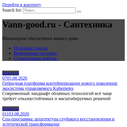
Перейти к контенту
Search for:
Vann-good.ru - Сантехника
Инженерное обеспечение вашего дома
Полезные советы
Инженерные системы
Строительные работы
Новости
0
7
05.08.2026
Гибридная платформа контейнеризации нового поколения:
экосистема управляемого Kubernetes
Современный ландшафт облачных технологий всё чаще
требует отказоустойчивых и масштабируемых решений
Новости
0
11
03.08.2026
Спа-программа: архитектура глубокого восстановления и
эстетической трансформации