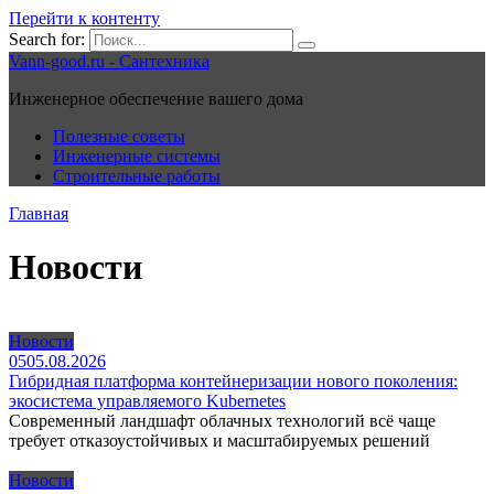
Перейти к контенту
Search for:
Vann-good.ru - Сантехника
Инженерное обеспечение вашего дома
Полезные советы
Инженерные системы
Строительные работы
Главная
Новости
Новости
0
5
05.08.2026
Гибридная платформа контейнеризации нового поколения:
экосистема управляемого Kubernetes
Современный ландшафт облачных технологий всё чаще
требует отказоустойчивых и масштабируемых решений
Новости