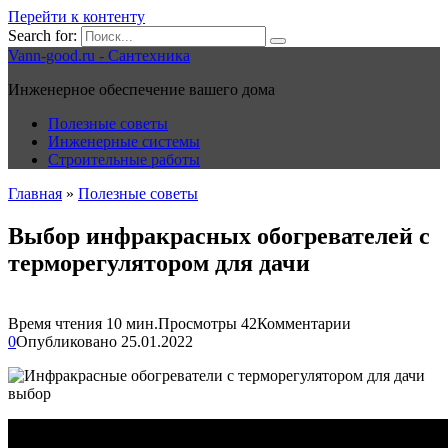
Перейти к контенту
Search for:
Vann-good.ru - Сантехника
Инженерное обеспечение вашего дома
Полезные советы
Инженерные системы
Строительные работы
Главная
»
Полезные советы
Выбор инфракрасных обогревателей с
терморегулятором для дачи
Время чтения
10 мин.
Просмотры
42
Комментарии
0
Опубликовано
25.01.2022