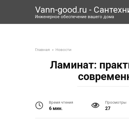
Перейти
Vann-good.ru - Сантехн
к
контенту
Инженерное обеспечение вашего дома
Главная
»
Новости
Ламинат: практ
современн
Время чтения
Просмотры
6 мин.
27