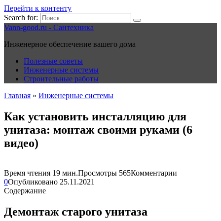
Перейти к контенту
Search for:
Vann-good.ru - Сантехника
Инженерное обеспечение вашего дома
Полезные советы
Инженерные системы
Строительные работы
Главная
»
Инженерные системы
Как установить инсталляцию для
унитаза: монтаж своими руками (6
видео)
Время чтения
19 мин.
Просмотры
565
Комментарии
0
Опубликовано
25.11.2021
Содержание
Демонтаж старого унитаза