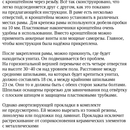
с кронштейном через резьбу. Всё так сконструировано, что
легко подсоединяется друг с другом, как это показано
на предлагающейся инструкции. В раме есть несколько
отверстий, и кронштейны можно установить в различных
местах рамы. Для крепежа рамы используются дюбеля-пробки
на 10 мм. Пластиковые наконечники кронштейна очень
удобны в использовании. Вместо кронштейнов можно
применить анкерные винты или мощные саморезы. Главное,
чтобы конструкция была надёжна прикреплена.
После закрепления рамы, можно прикинуть, где будет
находиться унитаз. Он подвешивается без проблем.
На горизонтальной верхней перемычке есть четыре отверстия
на высоте 30−40 см над уровнем пола. Расстояние между
средними шпильками, на которых будет крепиться унитаз,
должно составлять 18 см, а между крайними шпильками
23 см. Они то и должны быть с обеих сторон зажаты болтами.
Шпильки оснащены прорезью для завинчивания под отвёртку
с плоским шпицем и защищены пластиковыми трубками.
Однако амортизирующей прокладки в комплекте
не предусмотрено. Ей можно вырезать из тонкой резины,
линолеума или подложки под ламинат. Прокладка исключит
растрескивание от соприкосновения керамических элементов
с металлическими