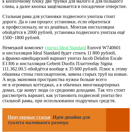
к кнопочному блоку две трубки для малого и для большого
слива, а далее кнопка защёлкивается в посадочное отверстие.
Стальная рама для установки подвесного унитаза стоит
дорого. Да и сам процесс установки, если обратиться
к профессионалу, не из дешёвых. Монтаж инсталляции
обойдётся в 2000 рублей, установка подвесного унитаза ещё
1500−1800 рублей.
Немецкий комплект
унитаз Ideal Standard
Eurovit W740601
и инсталляция Ideal Standard будет стоить 11 800 рублей,
а франко-швейцарский вариант унитаз Jacob Delafon Escale
E1306 и инсталляция Geberit Duofix Платтенбау Sigma
111.362.00.5 обойдётся вообще в 35 600 рублей. Плюс к этому
обшивка стены гипсокартоном, замена старых труб на новые.
А ведь экономия пространства нужна больше всего
не в огромных коттеджах, а в обычных многоквартирных
домах, где живут люди со средними доходами. Так что стоит
рассмотреть вариант, как установить подвесной унитаз без
стальной рамы, при использовании подручных средств.
Популярные статьи
Идеи дизайна для
туалета маленького размера