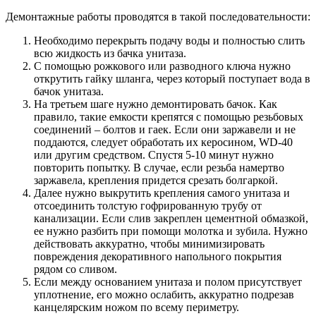
Демонтажные работы проводятся в такой последовательности:
Необходимо перекрыть подачу воды и полностью слить
всю жидкость из бачка унитаза.
С помощью рожкового или разводного ключа нужно
открутить гайку шланга, через который поступает вода в
бачок унитаза.
На третьем шаге нужно демонтировать бачок. Как
правило, такие емкости крепятся с помощью резьбовых
соединений – болтов и гаек. Если они заржавели и не
поддаются, следует обработать их керосином, WD-40
или другим средством. Спустя 5-10 минут нужно
повторить попытку. В случае, если резьба намертво
заржавела, крепления придется срезать болгаркой.
Далее нужно выкрутить крепления самого унитаза и
отсоединить толстую гофрированную трубу от
канализации. Если слив закреплен цементной обмазкой,
ее нужно разбить при помощи молотка и зубила. Нужно
действовать аккуратно, чтобы минимизировать
повреждения декоративного напольного покрытия
рядом со сливом.
Если между основанием унитаза и полом присутствует
уплотнение, его можно ослабить, аккуратно подрезав
канцелярским ножом по всему периметру.