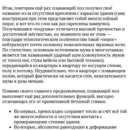
Итак, повторим ещё раз: плавающий пол получил своё
название из-за отсутствия крепления с каркасом здания (сама
конструкция при этом представляет собой многослойный
пирог, и вот его-то слои как раз скреплены намертво).
Получившаяся «подушка» отличается высокой прочностью и
достаточной жёсткостью, но знаменита она не этим —
благодаря технологическим особенностям такой «пирог»
нейтрализует почти половину нежелательных звуковых волн.
По статистике, основным источником шума в многоэтажках
является так называемый ударный шум (совокупность звуков
от топота ног, стука мебели или бытовой техники),
передающийся из квартиры в квартиру по несущим стенам,
полу и потолку. Неудивительно, что в квартире с плавающим
полом, который фактически не касается стен, нежелательного
шума в разы меньше.
Помимо своего главного предназначения, плавающий пол
выполняет ещё ряд дополнительных функций, выгодно
отличающих его от примитивной бетонной стяжки.
Во-первых, превосходно сохраняет тепло за счёт всё той
же многослойности и отсутствия контакта с
промерзающими стенами здания.
Во-вторых, абсолютно равнодушен к деформациям