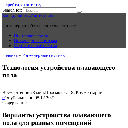
Перейти к контенту
Search for:
Vann-good.ru - Сантехника
Инженерное обеспечение вашего дома
Полезные советы
Инженерные системы
Строительные работы
Главная
»
Инженерные системы
Технология устройства плавающего
пола
Время чтения
23 мин.
Просмотры
182
Комментарии
0
Опубликовано
08.12.2021
Содержание
Варианты устройства плавающего
пола для разных помещений