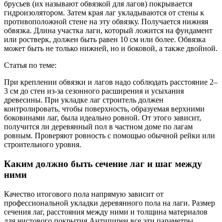
брусьев (их называют обвязкой для лагов) покрывается
гидроизолятором. Затем края лаг укладываются от стены к
противоположной стене на эту обвязку. Получается нижняя
обвязка. Длина участка лаги, который ложится на фундамент
или ростверк, должен быть равен 10 см или более. Обвязка
может быть не только нижней, но и боковой, а также двойной.
Статья по теме:
При креплении обвязки и лагов надо соблюдать расстояние 2–
3 см до стен из-за сезонного расширения и усыхания
древесины. При укладке лаг строитель должен
контролировать, чтобы поверхность, образуемая верхними
боковинами лаг, была идеально ровной. От этого зависит,
получится ли деревянный пол в частном доме по лагам
ровным. Проверяют ровность с помощью обычной рейки или
строительного уровня.
Каким должно быть сечение лаг и шаг между
ними
Качество итогового пола напрямую зависит от
профессиональной укладки деревянного пола на лаги. Размер
сечения лаг, расстояния между ними и толщина материалов
для чистового покрытия Антипирен все эти параметры