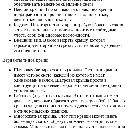
обеспечивать надежное сцепление снега.
Наклон крыши. В зависимости от наклона крыши
подбирается тип кровли - плоская, односкатная,
двускатная или многоскатная.
Бюджет. Некоторые типы крыш требуют более высоких
затрат на материалы и монтаж, поэтому необходимо
учесть свои финансовые возможности.
Внешний вид. Важно выбрать крышу, которая
гармонирует с архитектурным стилем дома и украшает
его внешний вид.
Варианты типов крыш:
Шатровая (четырехскатная) крыша. Этот тип крыши
имеет четыре ската, каждый из которых имеет
одинаковый наклон. Шатровая крыша проста в
конструкции и обладает хорошей снеговой и ветровой
устойчивостью.
Габловая (двускатная) крыша. Этот тип крыши имеет
два ската, которые образуют угол между собой. Габловая
крыша чаще всего используется для классических домов
в стиле канадских домиков.
Многоскатная крыша. Этот тип крыши может иметь
более двух скатов, образуя сложные геометрические
формы. Многоскатная крыша используется для создания