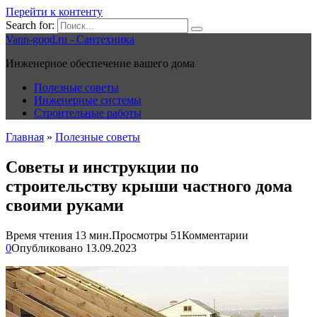
Перейти к контенту
Search for:
Vann-good.ru - Сантехника
Инженерное обеспечение вашего дома
Полезные советы
Инженерные системы
Строительные работы
Главная
»
Полезные советы
Советы и инструкции по
строительству крыши частного дома
своими руками
Время чтения
13 мин.
Просмотры
51
Комментарии
0
Опубликовано
13.09.2023