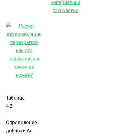
Таблица
4.2
Определение
добавки Δ
L