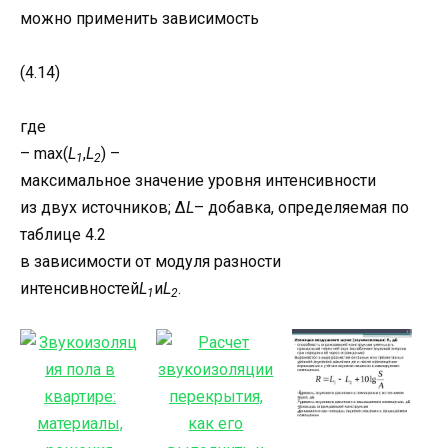
можно применить зависимость
(4.14)
где
– max(
L
,
L
) –
1
2
максимальное значение уровня интенсивности
из двух источников; Δ
L
– добавка, определяемая по
таблице 4.2
в зависимости от модуля разности
интенсивностей
L
и
L
.
1
2