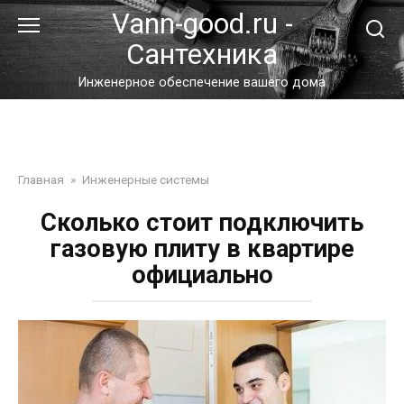
Перейти
Vann-good.ru -
к
Сантехника
контенту
Инженерное обеспечение вашего дома
Главная
»
Инженерные системы
Сколько стоит подключить
газовую плиту в квартире
официально