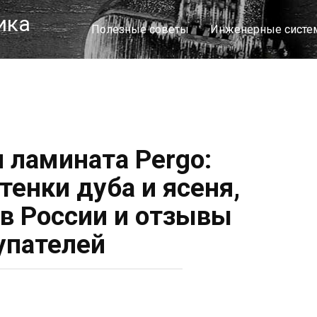
ика
Полезные советы
Инженерные сист
 ламината Pergo:
тенки дуба и ясеня,
 в России и отзывы
упателей