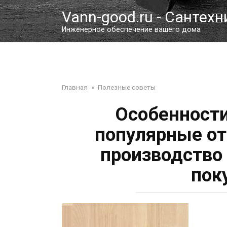
Перейти
Vann-good.ru - Сантехн
к
контенту
Инженерное обеспечение вашего дома
Главная
»
Полезные советы
Особенности
популярные от
производство
пок