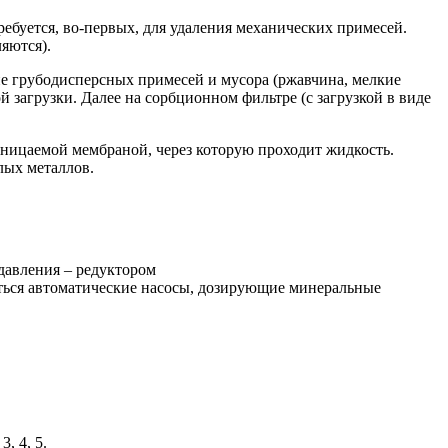
ебуется, во-первых, для удаления механических примесей.
яются).
ие грубодисперсных примесей и мусора (ржавчина, мелкие
й загрузки. Далее на сорбционном фильтре (с загрузкой в виде
оницаемой мембраной, через которую проходит жидкость.
лых металлов.
давления – редуктором
ваться автоматические насосы, дозирующие минеральные
, 4, 5.