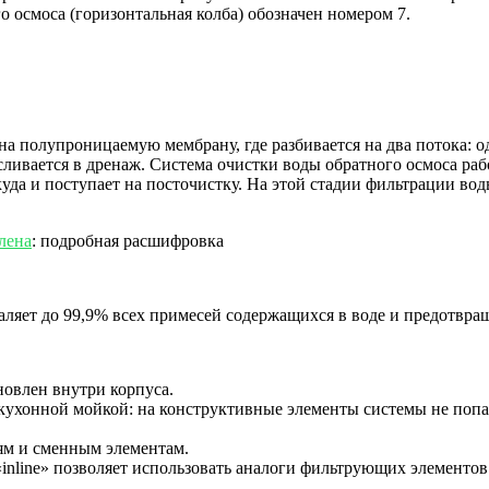
 осмоса (горизонтальная колба) обозначен номером 7.
а полупроницаемую мембрану, где разбивается на два потока: о
ливается в дренаж. Система очистки воды обратного осмоса раб
куда и поступает на посточистку. На этой стадии фильтрации во
лена
: подробная расшифровка
даляет до 99,9% всех примесей содержащихся в воде и предотвра
новлен внутри корпуса.
д кухонной мойкой: на конструктивные элементы системы не поп
ям и сменным элементам.
nline» позволяет использовать аналоги фильтрующих элементов 