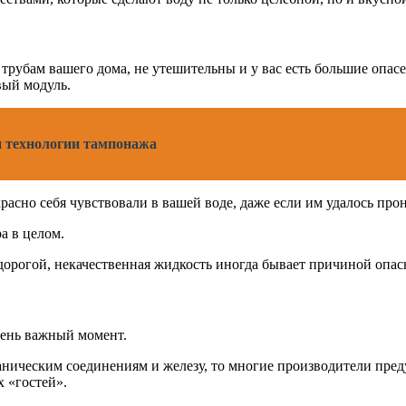
о трубам вашего дома, не утешительны и у вас есть большие опа
вый модуль.
и технологии тампонажа
асно себя чувствовали в вашей воде, даже если им удалось про
а в целом.
дорогой, некачественная жидкость иногда бывает причиной опа
чень важный момент.
ганическим соединениям и железу, то многие производители пре
 «гостей».