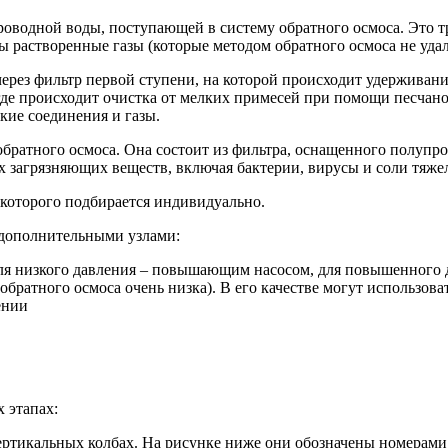
оводной воды, поступающей в систему обратного осмоса. Это тр
ды растворенные газы (которые методом обратного осмоса не удал
ерез фильтр первой ступени, на которой происходит удерживан
 где происходит очистка от мелких примесей при помощи песчано
кие соединения и газы.
обратного осмоса. Она состоит из фильтра, оснащенного полупр
х загрязняющих веществ, включая бактерии, вирусы и соли тяже
 которого подбирается индивидуально.
 дополнительными узлами:
ля низкого давления – повышающим насосом, для повышенного 
обратного осмоса очень низка). В его качестве могут использо
ении
 этапах:
ртикальных колбах. На рисунке ниже они обозначены номерами 3