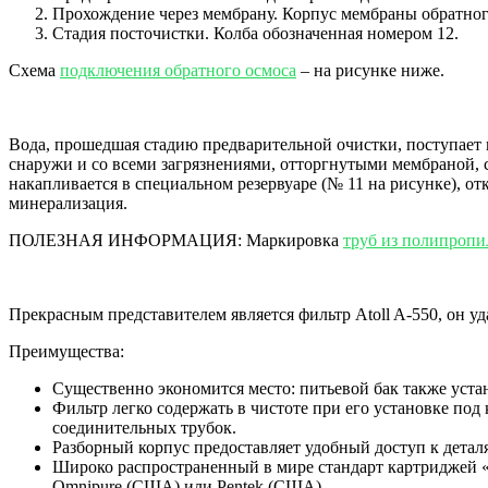
Прохождение через мембрану. Корпус мембраны обратного
Стадия посточистки. Колба обозначенная номером 12.
Схема
подключения обратного осмоса
– на рисунке ниже.
Вода, прошедшая стадию предварительной очистки, поступает н
снаружи и со всеми загрязнениями, отторгнутыми мембраной, с
накапливается в специальном резервуаре (№ 11 на рисунке), от
минерализация.
ПОЛЕЗНАЯ ИНФОРМАЦИЯ: Маркировка
труб из полипропи
Прекрасным представителем является фильтр Atoll A-550, он у
Преимущества:
Существенно экономится место: питьевой бак также уста
Фильтр легко содержать в чистоте при его установке по
соединительных трубок.
Разборный корпус предоставляет удобный доступ к детал
Широко распространенный в мире стандарт картриджей «i
Omnipure (США) или Pentek (США).