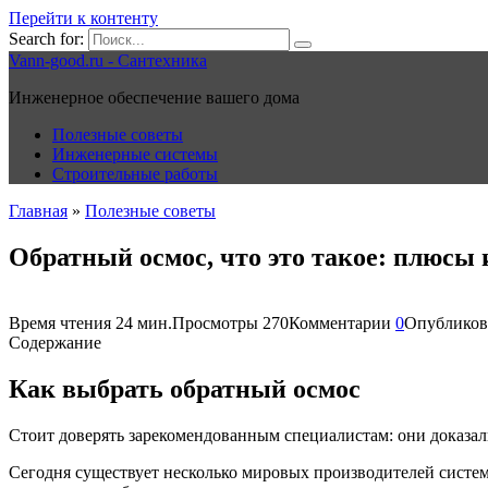
Перейти к контенту
Search for:
Vann-good.ru - Сантехника
Инженерное обеспечение вашего дома
Полезные советы
Инженерные системы
Строительные работы
Главная
»
Полезные советы
Обратный осмос, что это такое: плюс
Время чтения
24 мин.
Просмотры
270
Комментарии
0
Опубликов
Содержание
Как выбрать обратный осмос
Стоит доверять зарекомендованным специалистам: они доказал
Сегодня существует несколько мировых производителей систе