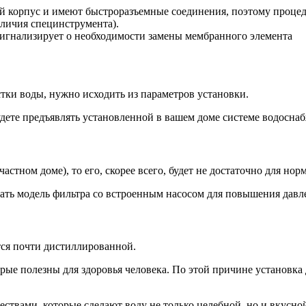
ый корпус и имеют быстроразъемные соединения, поэтому проце
аличия специнструмента).
сигнализирует о необходимости замены мембранного элемента
тки воды, нужно исходить из параметров установки.
удете предъявлять установленной в вашем доме системе водосна
частном доме), то его, скорее всего, будет не достаточно для 
ать модель фильтра со встроенным насосом для повышения давле
ется почти дистиллированной.
рые полезны для здоровья человека. По этой причине установк
твами, которые сделают воду не только целебной, но и вкусно