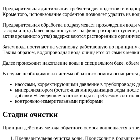
Предварительная дистилляция требуется для подготовки водопр
Кроме того, использование сорбентов позволяет удалить из во
Предварительная обработка подразумевает прохождения воды ч
засоры и пр.) Далее вода поступает на фильтр второй ступени,
активированного угля) задерживаются растворенные органичес
Затем вода поступает на установку, работающую по принципу 
Таким образом, водопроводная вода очищается от самых мелки
Далее происходит накопление воды в специальном баке, объем
В случае необходимости система обратного осмоса оснащается
насосами, корректирующими давление в трубопроводе: д
минерализатором (остаточная минерализация воды после 
добавки «Северянка» в поток воды в требуемом соотнош
контрольно-измерительными приборами
Стадии очистки
Принцип действия метода обратного осмоса воплощается в трех
Предварительная очистка воды. Происходит в больших ве