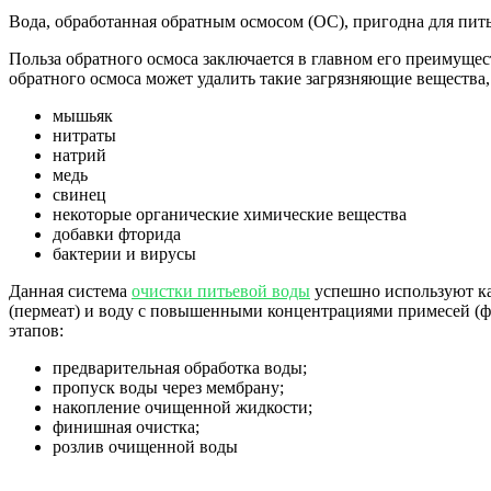
Вода, обработанная обратным осмосом (ОС), пригодна для питья
Польза обратного осмоса заключается в главном его преимуще
обратного осмоса может удалить такие загрязняющие вещества,
мышьяк
нитраты
натрий
медь
свинец
некоторые органические химические вещества
добавки фторида
бактерии и вирусы
Данная система
очистки питьевой воды
успешно используют как
(пермеат) и воду с повышенными концентрациями примесей (фи
этапов:
предварительная обработка воды;
пропуск воды через мембрану;
накопление очищенной жидкости;
финишная очистка;
розлив очищенной воды