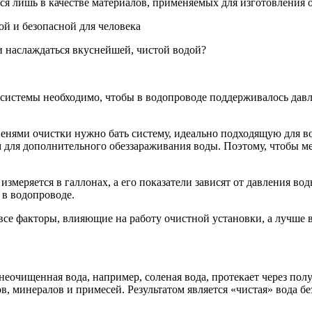
ся лишь в качестве материалов, применяемых для изготовления 
й и безопасной для человека
и наслаждаться вкуснейшей, чистой водой?
системы необходимо, чтобы в водопроводе поддерживалось давле
епенями очистки нужно бать систему, идеально подходящую для в
для дополнительного обеззараживания воды. Поэтому, чтобы мем
измеряется в галлонах, а его показатели зависят от давления в
 в водопроводе.
все факторы, влияющие на работу очистной установки, а лучше 
неочищенная вода, например, соленая вода, протекает через п
в, минералов и примесей. Результатом является «чистая» вода б