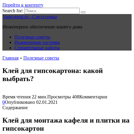
Перейти к контенту
Search for:
Vann-good.ru - Сантехника
Инженерное обеспечение вашего дома
Полезные советы
Инженерные системы
Строительные работы
Главная
»
Полезные советы
Клей для гипсокартона: какой
выбрать?
Время чтения
22 мин.
Просмотры
408
Комментарии
0
Опубликовано
02.01.2021
Содержание
Клей для монтажа кафеля и плитки на
гипсокартон