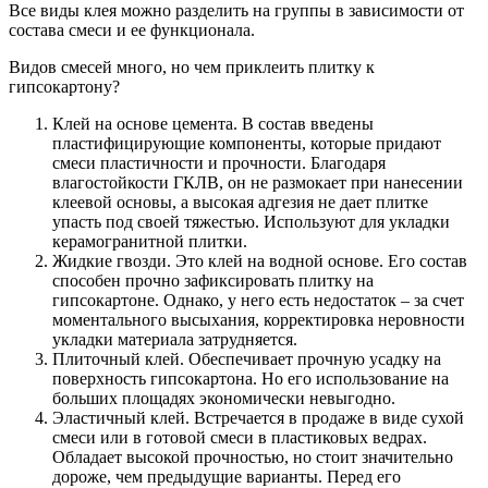
Все виды клея можно разделить на группы в зависимости от
состава смеси и ее функционала.
Видов смесей много, но чем приклеить плитку к
гипсокартону?
Клей на основе цемента. В состав введены
пластифицирующие компоненты, которые придают
смеси пластичности и прочности. Благодаря
влагостойкости ГКЛВ, он не размокает при нанесении
клеевой основы, а высокая адгезия не дает плитке
упасть под своей тяжестью. Используют для укладки
керамогранитной плитки.
Жидкие гвозди. Это клей на водной основе. Его состав
способен прочно зафиксировать плитку на
гипсокартоне. Однако, у него есть недостаток – за счет
моментального высыхания, корректировка неровности
укладки материала затрудняется.
Плиточный клей. Обеспечивает прочную усадку на
поверхность гипсокартона. Но его использование на
больших площадях экономически невыгодно.
Эластичный клей. Встречается в продаже в виде сухой
смеси или в готовой смеси в пластиковых ведрах.
Обладает высокой прочностью, но стоит значительно
дороже, чем предыдущие варианты. Перед его