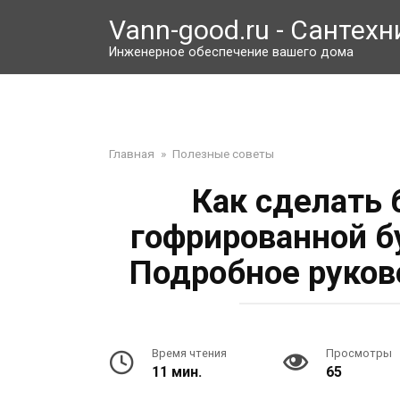
Перейти
Vann-good.ru - Сантехн
к
контенту
Инженерное обеспечение вашего дома
Главная
»
Полезные советы
Как сделать
гофрированной б
Подробное руков
Время чтения
Просмотры
11 мин.
65