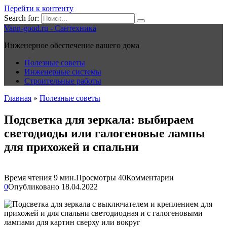
Перейти к контенту
Search for:
Vann-good.ru - Сантехника
Инженерное обеспечение вашего дома
Полезные советы
Инженерные системы
Строительные работы
Главная
»
Полезные советы
Подсветка для зеркала: выбираем
светодиоды или галогеновые лампы
для прихожей и спальни
Время чтения
9 мин.
Просмотры
40
Комментарии
0
Опубликовано
18.04.2022