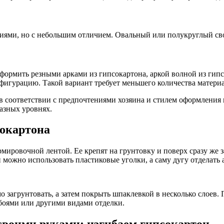
циями, но с небольшим отличием. Овальный или полукруглый св
ормить резными арками из гипсокартона, аркой волной из гип
игурацию. Такой вариант требует меньшего количества материа
 соответствии с предпочтениями хозяина и стилем оформления 
азных уровнях.
сокартона
армировочной лентой. Ее крепят на грунтовку и поверх сразу же
можно использовать пластиковые уголки, а саму дугу отделат
 загрунтовать, а затем покрыть шпаклевкой в несколько слоев. 
боями или другими видами отделки.