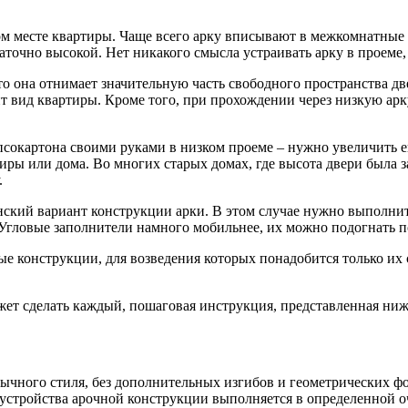
месте квартиры. Чаще всего арку вписывают в межкомнатные п
таточно высокой. Нет никакого смысла устраивать арку в проем
о она отнимает значительную часть свободного пространства дв
тит вид квартиры. Кроме того, при прохождении через низкую а
ипсокартона своими руками в низком проеме – нужно увеличить 
ры или дома. Во многих старых домах, где высота двери была з
.
кий вариант конструкции арки. В этом случае нужно выполнить
 Угловые заполнители намного мобильнее, их можно подогнать 
 конструкции, для возведения которых понадобится только их 
ет сделать каждый, пошаговая инструкция, представленная ниже
ычного стиля, без дополнительных изгибов и геометрических фо
устройства арочной конструкции выполняется в определенной о