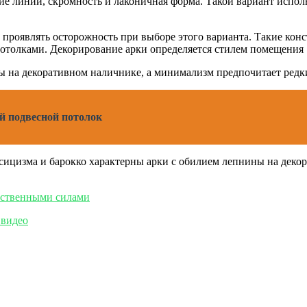
е линии, скромность и лаконичная форма. Такой вариант исполь
т проявлять осторожность при выборе этого варианта. Такие к
потолками. Декорирование арки определяется стилем помещения
ы на декоративном наличнике, а минимализм предпочитает редк
й подвесной потолок
сицизма и барокко характерны арки с обилием лепнины на деко