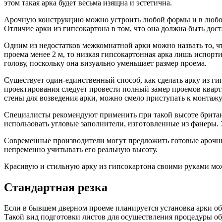
этом такая арка будет весьма изящна и эстетична.
Арочную конструкцию можно устроить любой формы и в любом 
Отличие арки из гипсокартона в том, что она должна быть дос
Одним из недостатков межкомнатной арки можно назвать то, чт
проема менее 2 м, то низкая гипсокартонная арка лишь испор
голову, поскольку она визуально уменьшает размер проема.
Существует один-единственный способ, как сделать арку из г
проектирования следует провести полный замер проемов кварти
стены для возведения арки, можно смело приступать к монтажу
Специалисты рекомендуют применить при такой высоте британс
использовать угловые заполнители, изготовленные из фанеры.
Современные производители могут предложить готовые арочные
непременно учитывать его реальную высоту.
Красивую и стильную арку из гипсокартона своими руками мож
Стандартная резка
Если в бывшем дверном проеме планируется установка арки об
Такой вид подготовки листов для осуществления процедуры об