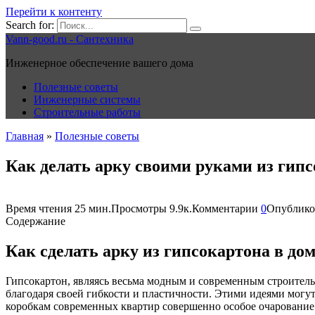
Перейти к контенту
Search for:
Vann-good.ru - Сантехника
Инженерное обеспечение вашего дома
Полезные советы
Инженерные системы
Строительные работы
Главная
»
Полезные советы
Как делать арку своими руками из гип
Время чтения
25 мин.
Просмотры
9.9к.
Комментарии
0
Опублико
Содержание
Как сделать арку из гипсокартона в до
Гипсокартон, являясь весьма модным и современным строитель
благодаря своей гибкости и пластичности. Этими идеями могу
коробкам современных квартир совершенно особое очарование.