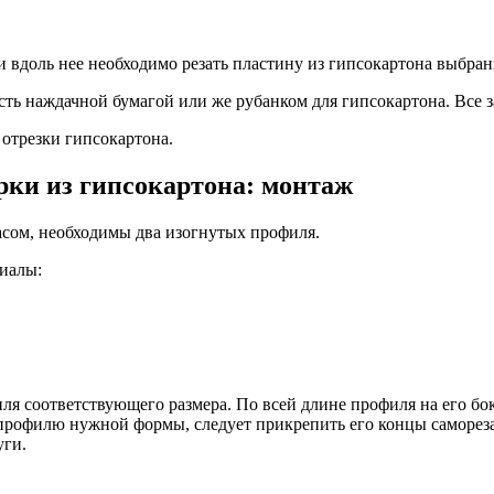
 и вдоль нее необходимо резать пластину из гипсокартона выбр
ть наждачной бумагой или же рубанком для гипсокартона. Все за
отрезки гипсокартона.
рки из гипсокартона: монтаж
асом, необходимы два изогнутых профиля.
иалы:
ля соответствующего размера. По всей длине профиля на его бок
 профилю нужной формы, следует прикрепить его концы саморез
уги.