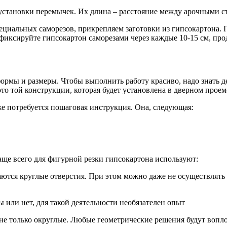
 установки перемычек. Их длина – расстояние между арочными с
ециальных саморезов, прикрепляем заготовки из гипсокартона. 
 фиксируйте гипсокартон саморезами через каждые 10-15 см, про
рмы и размеры. Чтобы выполнить работу красиво, надо знать д
о той конструкции, которая будет установлена в дверном проем
е потребуется пошаговая инструкция. Она, следующая:
ще всего для фигурной резки гипсокартона используют:
тся круглые отверстия. При этом можно даже не осуществлять р
 или нет, для такой деятельности необязателен опыт
е только округлые. Любые геометрические решения будут воплощ