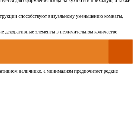
зуется для оформления входа на кухню и в прихожую, а также
онструкции способствуют визуальному уменьшению комнаты,
ие декоративные элементы в незначительном количестве
ративном наличнике, а минимализм предпочитает редкие