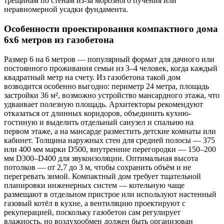
трещинам по стенам из-за морозного пучения или
неравномерной усадки фундамента.
Особенности проектирования компактного дома
6х6 метров из газобетона
Размер 6 на 6 метров — популярный формат для дачного или
постоянного проживания семьи из 3–4 человек, когда каждый
квадратный метр на счету. Из газобетона такой дом
возводится особенно выгодно: периметр 24 метра, площадь
застройки 36 м², возможно устройство мансардного этажа, что
удваивает полезную площадь. Архитекторы рекомендуют
отказаться от длинных коридоров, объединить кухню-
гостиную и выделить отдельный санузел и спальню на
первом этаже, а на мансарде разместить детские комнаты или
кабинет. Толщина наружных стен для средней полосы — 375
или 400 мм марки D500, внутренние перегородки — 150–200
мм D300–D400 для звукоизоляции. Оптимальная высота
потолков — от 2,7 до 3 м, чтобы сохранить объём и не
перегревать зимой. Компактный дом требует тщательной
планировки инженерных систем — котельную чаще
размещают в отдельном пристрое или используют настенный
газовый котёл в кухне, а вентиляцию проектируют с
рекуперацией, поскольку газобетон сам регулирует
влажность, но воздухообмен должен быть организован