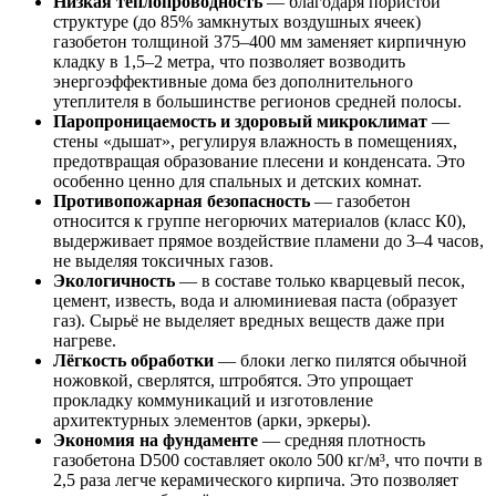
Низкая теплопроводность
— благодаря пористой
структуре (до 85% замкнутых воздушных ячеек)
газобетон толщиной 375–400 мм заменяет кирпичную
кладку в 1,5–2 метра, что позволяет возводить
энергоэффективные дома без дополнительного
утеплителя в большинстве регионов средней полосы.
Паропроницаемость и здоровый микроклимат
—
стены «дышат», регулируя влажность в помещениях,
предотвращая образование плесени и конденсата. Это
особенно ценно для спальных и детских комнат.
Противопожарная безопасность
— газобетон
относится к группе негорючих материалов (класс К0),
выдерживает прямое воздействие пламени до 3–4 часов,
не выделяя токсичных газов.
Экологичность
— в составе только кварцевый песок,
цемент, известь, вода и алюминиевая паста (образует
газ). Сырьё не выделяет вредных веществ даже при
нагреве.
Лёгкость обработки
— блоки легко пилятся обычной
ножовкой, сверлятся, штробятся. Это упрощает
прокладку коммуникаций и изготовление
архитектурных элементов (арки, эркеры).
Экономия на фундаменте
— средняя плотность
газобетона D500 составляет около 500 кг/м³, что почти в
2,5 раза легче керамического кирпича. Это позволяет