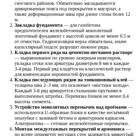
снегового районов. Обязательно закладываются
армированные пояса под перекрытия и мауэрлат, а
также деформационные швы при длине стены более 12
м.
Закладка фундамента
— для газобетона
предпочтителен железобетонный монолитный
ленточный фундамент с высотой цоколя не менее 0,5 м
от отмостки. Гидроизоляция верха обязательна, иначе
капиллярный подсос разрушит нижние ряды.
Кладка первого ряда на цементно-песчаном растворе
— выравнивание по уровню лазерным нивелиром,
укладка сетки или арматуры диаметром 8 мм в каждые
3-4 ряда. Первый ряд кладётся на классический раствор
для компенсации неровностей фундамента.
Кладка последующих рядов на тонкошовный клей
—
толщина шва 2–3 мм, это исключает «мостики холода».
Каждый 3-й ряд армируется стальными прутками в
выполненных штробах. Перевязка блоков не менее 0,4
высоты элемента.
Устройство монолитных перемычек над проёмами
—
используются U-образные блоки в качестве несъёмной
опалубки с заливкой бетона и арматурным каркасом.
Альтернатива — готовые железобетонные перемычки.
Монтаж междуэтажных перекрытий и армопояса
—
по всему периметру несущих стен заливается замкнутый