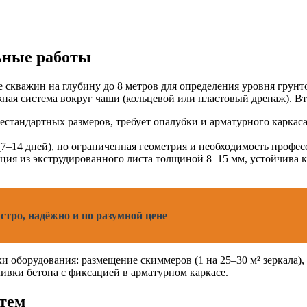
ьные работы
 скважин на глубину до 8 метров для определения уровня грун
жная система вокруг чаши (кольцевой или пластовый дренаж). В
тандартных размеров, требует опалубки и арматурного каркаса 
–14 дней), но ограниченная геометрия и необходимость профе
ция из экструдированного листа толщиной 8–15 мм, устойчива к
стро, надёжно и по разумной цене
ки оборудования: размещение скиммеров (1 на 25–30 м² зеркала)
ливки бетона с фиксацией в арматурном каркасе.
тем