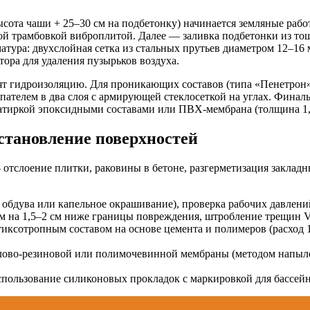
ысота чаши + 25–30 см на подбетонку) начинается земляные раб
ой трамбовкой виброплитой. Далее — заливка подбетонки из тощ
матура: двухслойная сетка из стальных прутьев диаметром 12–16
ора для удаления пузырьков воздуха.
дят гидроизоляцию. Для проникающих составов (типа «Пенетрон»
ателем в два слоя с армирующей стеклосеткой на углах. Финал
 затиркой эпоксидными составами или ПВХ-мембрана (толщина 1,
сстановление поверхностей
 отслоение плитки, раковины в бетоне, разгерметизация закла
 обдува или капельное окрашивание), проверка рабочих давлени
 на 1,5–2 см ниже границы повреждения, штробление трещин V-
иксотропным составом на основе цемента и полимеров (расход 
илово-резиновой или полимочевинной мембраны (методом напыле
пользование силиконовых прокладок с маркировкой для бассейнов