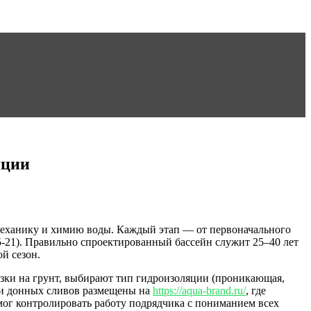
яции
еханику и химию воды. Каждый этап — от первоначального
-21). Правильно спроектированный бассейн служит 25–40 лет
й сезон.
зки на грунт, выбирают тип гидроизоляции (проникающая,
 и донных сливов размещены на
https://aqua-brand.ru/
, где
мог контролировать работу подрядчика с пониманием всех