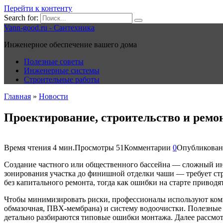
Перейти к контенту
Search for:
Vann-good.ru - Сантехника
Инженерное обеспечение вашего дома
Полезные советы
Инженерные системы
Строительные работы
Главная
»
Новости
Проектирование, строительство и ремон
Время чтения
4 мин.
Просмотры
51
Комментарии
0
Опубликован
Создание частного или общественного бассейна — сложный и
зонирования участка до финишной отделки чаши — требует стр
без капитального ремонта, тогда как ошибки на старте приводя
Чтобы минимизировать риски, профессионалы используют комп
обмазочная, ПВХ-мембрана) и систему водоочистки. Полезные
детально разбираются типовые ошибки монтажа. Далее рассмот