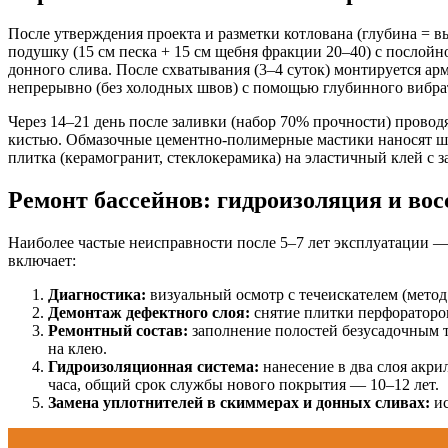
После утверждения проекта и разметки котлована (глубина = в
подушку (15 см песка + 15 см щебня фракции 20–40) с послойн
донного слива. После схватывания (3–4 суток) монтируется ар
непрерывно (без холодных швов) с помощью глубинного вибрат
Через 14–21 день после заливки (набор 70% прочности) прово
кистью. Обмазочные цементно-полимерные мастики наносят шп
плитка (керамогранит, стеклокерамика) на эластичный клей с
Ремонт бассейнов: гидроизоляция и во
Наиболее частые неисправности после 5–7 лет эксплуатации —
включает:
Диагностика:
визуальный осмотр с течеискателем (метод
Демонтаж дефектного слоя:
снятие плитки перфоратором
Ремонтный состав:
заполнение полостей безусадочным т
на клею.
Гидроизоляционная система:
нанесение в два слоя акр
часа, общий срок службы нового покрытия — 10–12 лет.
Замена уплотнителей в скиммерах и донных сливах:
ис