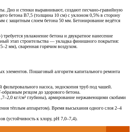
оты. Дно и стенки выравнивают, создают песчано-гравийную
его бетона B7,5 (толщина 10 см) с уклоном 0,5% в сторону
 мм с защитным слоем бетона 50 мм. Бетонирование ведётся
) требуется увлажнение бетона и двукратное нанесение
ьный этап строительства — укладка финишного покрытия:
5–2 мм), сваренная горячим воздухом.
дных элементов. Пошаговый алгоритм капитального ремонта
й фильтровального насоса, эндоскопия труб под чашей.
образным резцом до здорового бетона.
1,7–2,0 кг/см² глубины), армирование нержавеющими скобами
ния тёплым аппаратом). Время высыхания одного слоя 2–4
 (устойчивость к хлору, pH 7,0–7,4).