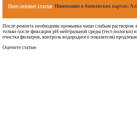
Популярные статьи
Инновация в банковских картах: Ал
После ремонта необходима промывка чаши слабым раствором ли
только после фиксации pH-нейтральной среды (тест-полоски) 
очистка фильтров, контроль водородного показателя) продлева
Оцените статью