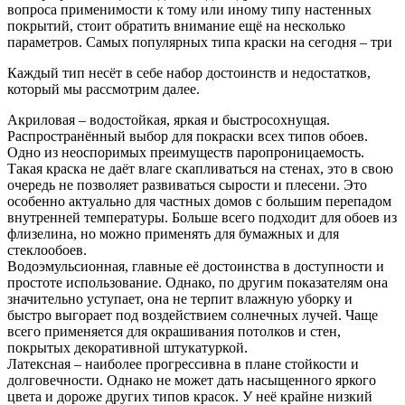
вопроса применимости к тому или иному типу настенных
покрытий, стоит обратить внимание ещё на несколько
параметров. Самых популярных типа краски на сегодня – три
Каждый тип несёт в себе набор достоинств и недостатков,
который мы рассмотрим далее.
Акриловая – водостойкая, яркая и быстросохнущая.
Распространённый выбор для покраски всех типов обоев.
Одно из неоспоримых преимуществ паропроницаемость.
Такая краска не даёт влаге скапливаться на стенах, это в свою
очередь не позволяет развиваться сырости и плесени. Это
особенно актуально для частных домов с большим перепадом
внутренней температуры. Больше всего подходит для обоев из
флизелина, но можно применять для бумажных и для
стеклообоев.
Водоэмульсионная, главные её достоинства в доступности и
простоте использование. Однако, по другим показателям она
значительно уступает, она не терпит влажную уборку и
быстро выгорает под воздействием солнечных лучей. Чаще
всего применяется для окрашивания потолков и стен,
покрытых декоративной штукатуркой.
Латексная – наиболее прогрессивна в плане стойкости и
долговечности. Однако не может дать насыщенного яркого
цвета и дороже других типов красок. У неё крайне низкий