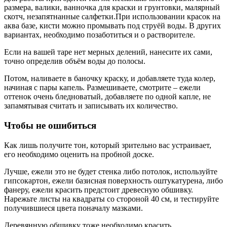
размера, валики, ванночка для краски и грунтовки, малярный
скотч, незапятнанные салфетки.При использовании красок на
аква базе, кисти можно промывать под струёй воды. В других
вариантах, необходимо позаботиться и о растворителе.
Если на вашей таре нет мерных делений, нанесите их сами,
точно определив объём воды до полосы.
Потом, наливаете в баночку краску, и добавляете туда колер,
начиная с пары капель. Размешиваете, смотрите – ежели
оттенок очень бледноватый, добавляете по одной капле, не
запамятывая считать и записывать их количество.
Чтобы не ошибиться
Как лишь получите тон, который зрительно вас устраивает,
его необходимо оценить на пробной доске.
Лучше, ежели это не будет стенка либо потолок, используйте
гипсокартон, ежели базисная поверхность оштукатурена, либо
фанеру, ежели красить предстоит древесную обшивку.
Нарежьте листы на квадраты со стороной 40 см, и тестируйте
получившиеся цвета поначалу мазками.
Деревянную обшивку тоже необходимо красить