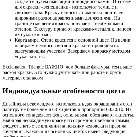
создаётся путём имитации природного камня. Поэтому
для окраски «венецианки» используют темные и
светлые тона. Краску наносят с помощью шпателей
широкими разнонаправленными движениями. На
границе смешения красок получается необходимый
оттенок. Текстуру придают красками-металлик, нанося
их сухой кистью.
Карта мира. Стена красится в основной цвет. На валик
набираем немного светлой краски и проводим по
выступающим участкам. Завершаем покраску методом
«сухая кисть».
Exclamation Triangle ВАЖНО: чем больше фактуры, тем выше
расход краски. Это нужно учитывать при работе и брать
материал с запасом
Индивидуальные особенности цвета
Дизайнеры рекомендуют использовать для окрашивания стен
палитру не более чем из 3-х цветов в пропорции 60:30:10. Из
основного тона делают фон, остальными обозначают акценты.
Выбирая необходимую краску из огромной цветовой гаммы,
следует знать о ее влиянии на психику человека и правила
сочетания. Каждый из основных цветов имеет следующие
особенности: