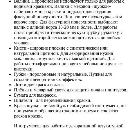
Валики. Поролоновые используют только для работы с
водными красками. Валики с меховой «шубкой»
набирают много краски и подходят для создания
фактурной поверхности. Чем ровнее штукатурка - тем
короче ворс. Для фактурной поверхности выбирают
валик с длиной ворса 15-20 мм и более. Для работы
стоит приобрести телескопическую трубку-рукоятку, с
помощью которой легко можно дотянуться до любых
уголков.
Кисти - широкие плоские с синтетической или
натуральной щетиной. Для декорирования нужна
макловица - крупная кисть с мягкой щетиной. Для
работы с трафаретами пригодятся небольшие круглые
кисточки.
Губки - поролоновые и натуральные. Нужны для
создания декоративных эффектов.
Лотки для краски и лака.
Плёнка и малярный скотч для защиты пола и плинтусов.
Бумага для выкрасок.
Шпатели - для перемешивания краски.
Краскопульт - не такой уж необходимый инструмент, но
при умелом обращении сэкономит время и сократит
расход краски.
Инструменты для работы с декоративной штукатуркой