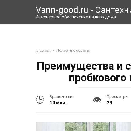
Перейти
Vann-good.ru - Сантехн
к
контенту
Инженерное обеспечение вашего дома
Главная
»
Полезные советы
Преимущества и с
пробкового 
Время чтения
Просмотры
10 мин.
29