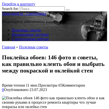
Перейти к контенту
Search for:
Vann-good.ru - Сантехника
Инженерное обеспечение вашего дома
Полезные советы
Инженерные системы
Строительные работы
Главная
»
Полезные советы
Поклейка обоев: 146 фото и советы,
как правильно клеить обои и выбрать
между покраской и оклейкой стен
Время чтения
11 мин.
Просмотры
65
Комментарии
0
Опубликовано
23.07.2023