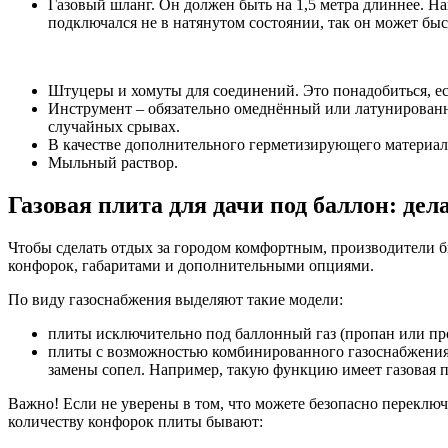
Газовый шланг. Он должен быть на 1,5 метра длиннее. На
подключался не в натянутом состоянии, так он может быс
Штуцеры и хомуты для соединений. Это понадобиться, е
Инструмент – обязательно омеднённый или латунированн
случайных срывах.
В качестве дополнительного герметизирующего материал
Мыльный раствор.
Газовая плита для дачи под баллон: д
Чтобы сделать отдых за городом комфортным, производители б
конфорок, габаритами и дополнительными опциями.
По виду газоснабжения выделяют такие модели:
плиты исключительно под баллонный газ (пропан или про
плиты с возможностью комбинированного газоснабжения о
замены сопел. Например, такую функцию имеет газовая 
Важно! Если не уверены в том, что можете безопасно переключ
количеству конфорок плиты бывают: