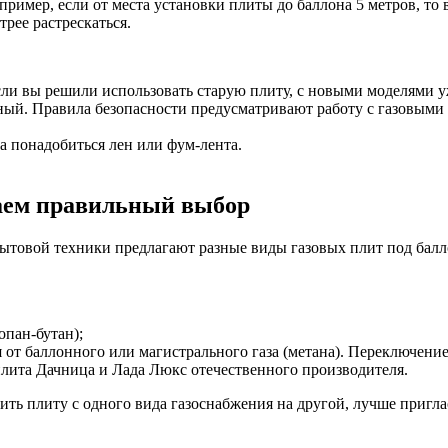
пример, если от места установки плиты до баллона 5 метров, то 
трее растрескаться.
сли вы решили использовать старую плиту, с новыми моделями у
ый. Правила безопасности предусматривают работу с газовыми 
а понадобиться лен или фум-лента.
елаем правильный выбор
ытовой техники предлагают разные виды газовых плит под балл
пан-бутан);
т баллонного или магистрального газа (метана). Переключение 
плита Дачница и Лада Люкс отечественного производителя.
ить плиту с одного вида газоснабжения на другой, лучше пригл