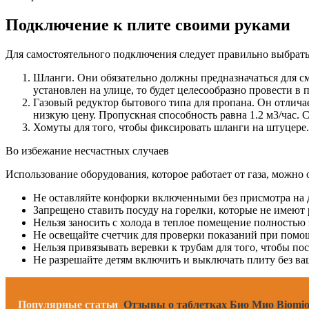
Подключение к плите своими руками
Для самостоятельного подключения следует правильно выбрать
Шланги. Они обязательно должны предназначаться для сме
установлен на улице, то будет целесообразно провести в 
Газовый редуктор бытового типа для пропана. Он отличае
низкую цену. Пропускная способность равна 1.2 м3/час. С
Хомуты для того, чтобы фиксировать шланги на штуцере.
Во избежание несчастных случаев
Использование оборудования, которое работает от газа, можно
Не оставляйте конфорки включенными без присмотра на д
Запрещено ставить посуду на горелки, которые не имеют
Нельзя заносить с холода в теплое помещение полностью 
Не освещайте счетчик для проверки показаний при пом
Нельзя привязывать веревки к трубам для того, чтобы по
Не разрешайте детям включить и выключать плиту без в
Популярные статьи
Отзывы о таблетках Био Мио Biomio