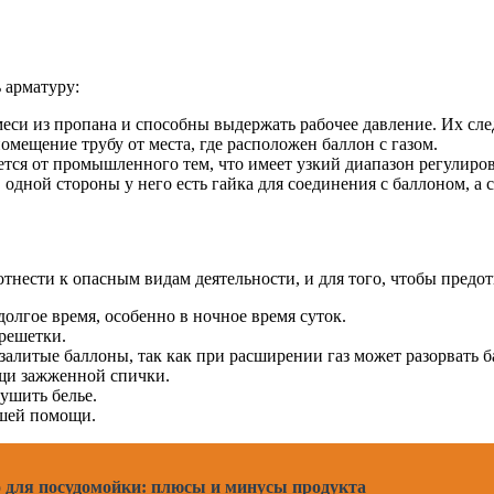
 арматуру:
си из пропана и способны выдержать рабочее давление. Их след
помещение трубу от места, где расположен баллон с газом.
тся от промышленного тем, что имеет узкий диапазон регулирова
 одной стороны у него есть гайка для соединения с баллоном, а 
 отнести к опасным видам деятельности, и для того, чтобы пред
олгое время, особенно в ночное время суток.
 решетки.
залитые баллоны, так как при расширении газ может разорвать б
ощи зажженной спички.
сушить белье.
ашей помощи.
 для посудомойки: плюсы и минусы продукта