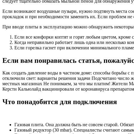
следует тщательно обмазать мыльной пеной для обнаружения у
Если возникают воздушные пузыри, нужно подтянуть места сое
прокладок и при необходимости заменить их. Если проблем не 
При вводе плиты в эксплуатацию можно обнаружить некоторые
Если все конфорки коптят и горят любым цветом, кроме 
Когда неправильно работает лишь одна или несколько кон
Если горелка гаснет при включении минимального пламен
Если вам понравилась статья, пожалуйс
Как создать давление воды в частном доме: способы борьбы с п
отключили свет: варианты решения задачи Подсчитано число жи
местных магазинах Не понимаем, за что мы платим! Жители Ма
Керсти Кальюлайд вакцинировали от коронавируса препаратом
Что понадобится для подключения
Газовая плита. Она должна быть не совсем старой. Обяза
Газовый редуктор (30 mbar). Специалисты считают сам