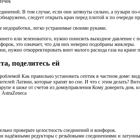
течек
динений. В том случае, если они затянуты сильно, а пузыри по
обнаружено, следует открыть кран перед плитой и по очереди п
 недоработки, легко устранимые своими руками.
синего или зеленоватого, нужно понизить выходное давление с 
форок, это означает, что для них неверно подобраны жиклеры.
и, нужно откорректировать винт малого расхода газа на кране п
та, поделитесь ей
роблемой Как правильно установить септик в частном доме: виды
телей Латвии, которые храпят во сне. И что с этим делать? Вит
рупе в шоке от счетов из домоуправления Кому доверить дом, 
 AstraZeneca
тельно проверьте целостность соединений и конфорок.
ыми надёжными редукторы с резьбовыми соединениями и латунн