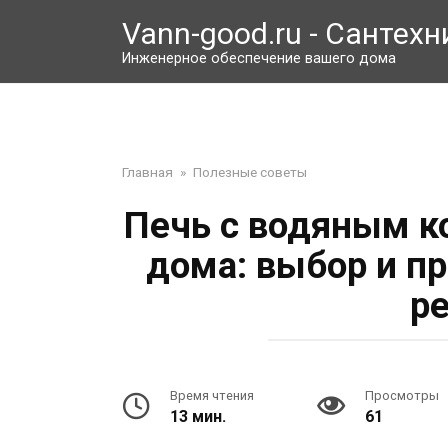
Перейти
Vann-good.ru - Сантехн
к
контенту
Инженерное обеспечение вашего дома
Главная
»
Полезные советы
Печь с водяным к
дома: выбор и п
р
Время чтения
Просмотры
13 мин.
61