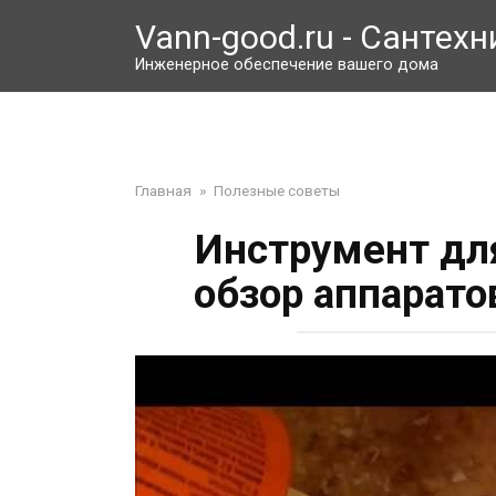
Перейти
Vann-good.ru - Сантехн
к
контенту
Инженерное обеспечение вашего дома
Главная
»
Полезные советы
Инструмент дл
обзор аппарато