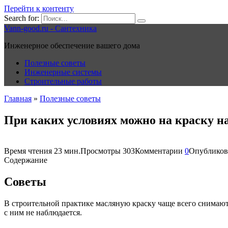
Перейти к контенту
Search for:
Vann-good.ru - Сантехника
Инженерное обеспечение вашего дома
Полезные советы
Инженерные системы
Строительные работы
Главная
»
Полезные советы
При каких условиях можно на краску н
Время чтения
23 мин.
Просмотры
303
Комментарии
0
Опубликов
Содержание
Советы
В строительной практике масляную краску чаще всего снимают
с ним не наблюдается.