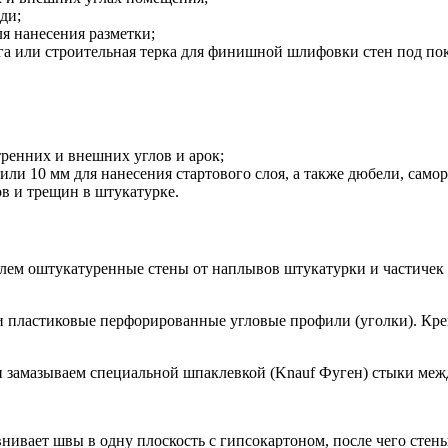
ди;
я нанесения разметки;
а или строительная терка для финишной шлифовки стен под пок
ренних и внешних углов и арок;
и 10 мм для нанесения стартового слоя, а также дюбели, самор
в и трещин в штукатурке.
лем оштукатуренные стены от наплывов штукатурки и частичек 
и пластиковые перфорированные угловые профили (уголки). Кре
 замазываем специальной шпаклевкой (Knauf Фуген) стыки меж
нивает швы в одну плоскость с гипсокартоном, после чего стен