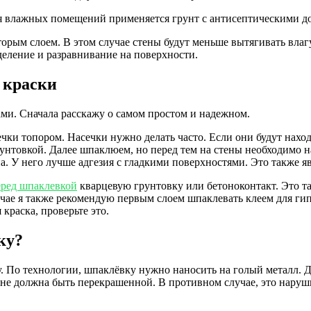
я влажных помещений применяется грунт с антисептическими д
торым слоем. В этом случае стены будут меньше вытягивать вла
деление и разравнивание на поверхности.
 краски
ми. Сначала расскажу о самом простом и надежном.
чки топором. Насечки нужно делать часто. Если они будут находит
унтовкой. Далее шпаклюем, но перед тем на стены необходимо н
на. У него лучше адгезия с гладкими поверхностями. Это также
еред шпаклевкой
кварцевую грунтовку или бетоноконтакт. Это так
учае я также рекомендую первым слоем шпаклевать клеем для ги
краска, проверьте это.
ку?
. По тех­но­ло­гии, шпа­клёв­ку нуж­но нано­сить на голый металл. Доп
е долж­на быть пере­кра­шен­ной. В про­тив­ном слу­чае, это нару­ши