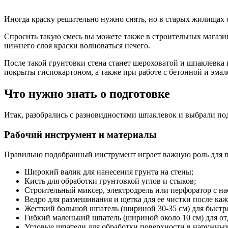
Иногда краску решительно нужно снять, но в старых жилищах о
Спросить такую смесь вы можете также в строительных магази
нижнего слоя краски волноваться нечего.
После такой грунтовки стена станет шероховатой и шпаклевка 
покрыты гиспокартоном, а также при работе с бетонной и эма
Что нужно знать о подготовке
Итак, разобрались с разновидностями шпаклевок и выбрали по
Рабочий инструмент и материалы
Правильно подобранный инструмент играет важную роль для по
Широкий валик для нанесения грунта на стены;
Кисть для обработки грунтовкой углов и стыков;
Строительный миксер, электродрель или перфоратор с нас
Ведро для размешивания и щетка для ее чистки после каж
Жесткий большой шпатель (шириной 30-35 см) для быстр
Гибкий маленький шпатель (шириной около 10 см) для от
Угловые шпатели для обработки поверхности в наружны