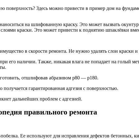
ную поверх­ность? Здесь мож­но при­ве­сти в при­мер дом на фун­да­м
нано­сить­ся на шли­фо­ван­ную крас­ку. Это может вызвать окун­ту­ри­в
ло­я­ми крас­ки. Это может при­ве­сти к под­ня­тию шпа­клёв­ки вме­
иму­ще­ство в ско­ро­сти ремон­та. Не нуж­но уда­лять слои крас­ки и 
 при его нали­чии. Так­же, ника­кая вла­га не попа­да­ет на голый ме
ты.
­го­то­вить, отшли­фо­вав абра­зи­вом p80 — p180.
 полу­ча­ет­ся гаран­ти­ро­ван­ная адге­зия с поверхностью.
ик­нет даль­ней­ших про­блем с адгезией.
педия правильного ремонта
-побелка. Ее используют для исправления дефектов бетонных, 