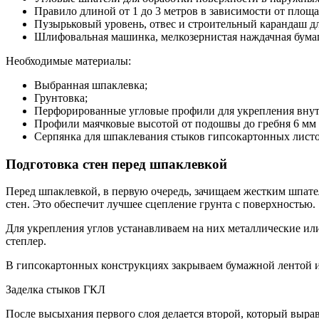
Правило длиной от 1 до 3 метров в зависимости от площа
Пузырьковый уровень, отвес и строительный карандаш дл
Шлифовальная машинка, мелкозернистая наждачная бумаг
Необходимые материалы:
Выбранная шпаклевка;
Грунтовка;
Перфорированные угловые профили для укрепления внут
Профили маячковые высотой от подошвы до гребня 6 мм ил
Серпянка для шпаклевания стыков гипсокартонных листо
Подготовка стен перед шпаклевкой
Перед шпаклевкой, в первую очередь, зачищаем жестким шпате
стен. Это обеспечит лучшее сцепление грунта с поверхностью.
Для укрепления углов устанавливаем на них металлические ил
степлер.
В гипсокартонных конструкциях закрываем бумажной лентой и
Заделка стыков ГКЛ
После высыхания первого слоя делается второй, который вырав