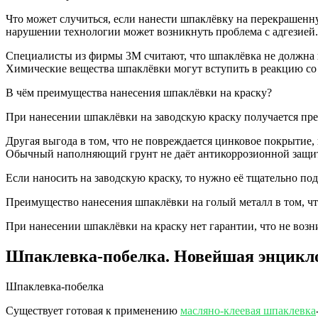
Что может слу­чить­ся, если нане­сти шпа­клёв­ку на пере­кра­шен­
нару­ше­нии тех­но­ло­гии может воз­ник­нуть про­бле­ма с адгезией.
Спе­ци­а­ли­сты из фир­мы 3M счи­та­ют, что шпа­клёв­ка не долж­на 
Хими­че­ские веще­ства шпа­клёв­ки могут всту­пить в реак­цию со с
В чём пре­иму­ще­ства нане­се­ния шпа­клёв­ки на краску?
При нане­се­нии шпа­клёв­ки на завод­скую крас­ку полу­ча­ет­ся пре­
Дру­гая выго­да в том, что не повре­жда­ет­ся цин­ко­вое покры­тие,
Обыч­ный напол­ня­ю­щий грунт не даёт анти­кор­ро­зи­он­ной защи
Если нано­сить на завод­скую крас­ку, то нуж­но её тща­тель­но под
Пре­иму­ще­ство нане­се­ния шпа­клёв­ки на голый металл в том, что
При нане­се­нии шпа­клёв­ки на крас­ку нет гаран­тии, что не воз­н
Шпаклевка-побелка. Новейшая энцикло
Шпаклевка-побелка
Существует готовая к применению
масляно-клеевая шпаклевка