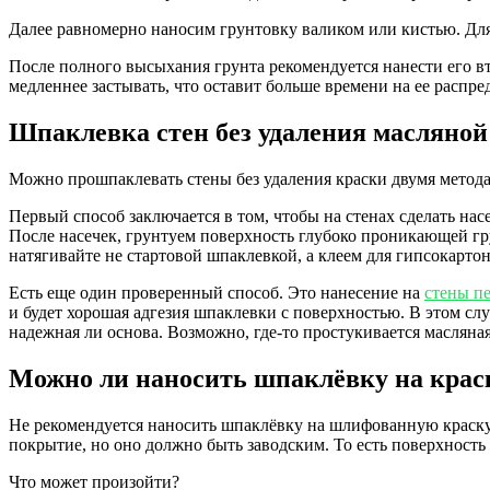
Далее равномерно наносим грунтовку валиком или кистью. Дл
После полного высыхания грунта рекомендуется нанести его в
медленнее застывать, что оставит больше времени на ее распре
Шпаклевка стен без удаления масляной
Можно прошпаклевать стены без удаления краски двумя метода
Первый способ заключается в том, чтобы на стенах сделать насе
После насечек, грунтуем поверхность глубоко проникающей гр
натягивайте не стартовой шпаклевкой, а клеем для гипсокарто
Есть еще один проверенный способ. Это нанесение на
стены п
и будет хорошая адгезия шпаклевки с поверхностью. В этом сл
надежная ли основа. Возможно, где-то простукивается масляная 
Можно ли наносить шпаклёвку на крас
Не реко­мен­ду­ет­ся нано­сить шпа­клёв­ку на шли­фо­ван­ную крас­ку
покры­тие, но оно долж­но быть завод­ским. То есть поверх­ность н
Что может произойти?