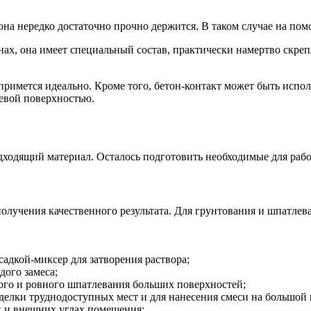
на нередко достаточно прочно держится. В таком случае на пом
нах, она имеет специальный состав, практически намертво скре
примется идеально. Кроме того, бетон-контакт может быть испо
левой поверхностью.
дходящий материал. Осталось подготовить необходимые для рабо
лучения качественного результата. Для грунтования и шпатлев
адкой-миксер для затворения раствора;
дого замеса;
ого и ровного шпатлевания больших поверхностей;
делки труднодоступных мест и для нанесения смеси на большой 
х и внешних углах помещения;