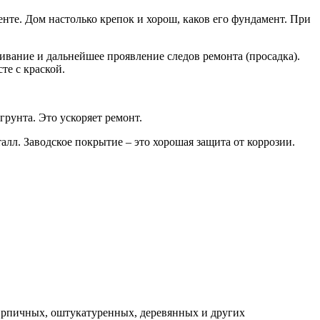
ен­те. Дом настоль­ко кре­пок и хорош, каков его фун­да­мент. При
а­ние и даль­ней­шее про­яв­ле­ние сле­дов ремон­та (про­сад­ка).
сте с краской.
грун­та. Это уско­ря­ет ремонт.
талл. Завод­ское покры­тие – это хоро­шая защи­та от кор­ро­зии.
кирпичных, оштукатуренных, деревянных и других