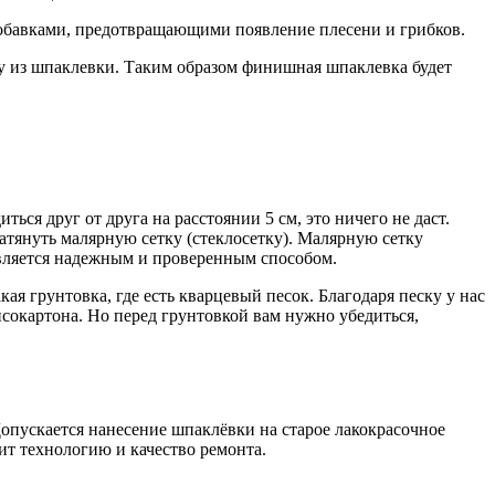
обавками, предотвращающими появление плесени и грибков.
гу из шпаклевки. Таким образом финишная шпаклевка будет
ься друг от друга на расстоянии 5 см, это ничего не даст.
атянуть малярную сетку (стеклосетку). Малярную сетку
 является надежным и проверенным способом.
ая грунтовка, где есть кварцевый песок. Благодаря песку у нас
псокартона. Но перед грунтовкой вам нужно убедиться,
ус­ка­ет­ся нане­се­ние шпа­клёв­ки на ста­рое лако­кра­соч­ное
т тех­но­ло­гию и каче­ство ремонта.