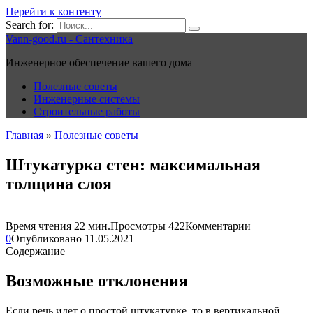
Перейти к контенту
Search for:
Vann-good.ru - Сантехника
Инженерное обеспечение вашего дома
Полезные советы
Инженерные системы
Строительные работы
Главная
»
Полезные советы
Штукатурка стен: максимальная
толщина слоя
Время чтения
22 мин.
Просмотры
422
Комментарии
0
Опубликовано
11.05.2021
Содержание
Возможные отклонения
Если речь идет о простой штукатурке, то в вертикальной