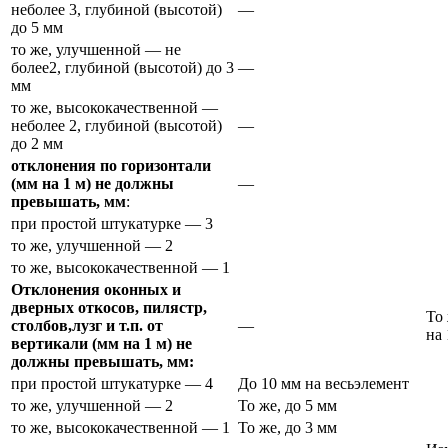
неболее 3, глубиной (высотой)
—
до 5 мм
то же, улучшенной — не
более2, глубиной (высотой) до 3
—
мм
то же, высококачественной —
неболее 2, глубиной (высотой)
—
до 2 мм
отклонения по горизонтали
(мм на 1 м) не должны
—
превышать, мм
:
при простой штукатурке — 3
то же, улучшенной — 2
то же, высококачественной — 1
Отклонения оконных и
дверных откосов, пилястр,
То 
столбов,лузг и т.п. от
—
на 
вертикали (мм на 1 м) не
должны превышать, мм:
при простой штукатурке — 4
До 10 мм на весьэлемент
то же, улучшенной — 2
То же, до 5 мм
то же, высококачественной — 1
То же, до 3 мм