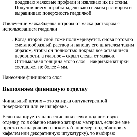
поддеваю маяковые профили и извлекаю их из стены.
Получившиеся штробы заделываю свежим раствором и
выравниваю поверхность гладилкой.
Извлечение маякаЗаделка штробы от маяка раствором с
использованием гладилки
Когда второй слой тоже полимеризуется, снова готовлю
сметанообразный раствор и наношу его шпателем таким
образом, чтобы он полностью покрыл все оставшиеся
неровности, а главное – скрыл следы от маяков.
Оптимальная толщина этого слоя – накрывки/затирки –
составляет не более 4 мм.
Нанесение финишного слоя
Выполняем финишную отделку
Финальный штрих – это затирка оштукатуренной
поверхности или ее шлифовка.
Если планируется нанесение шпатлевки под чистовую
отделку, то я обычно именно затираю материал, если же мне
просто нужна ровная плоскость (например, под облицовку
кафелем или декоративную штукатурку), то выбираю