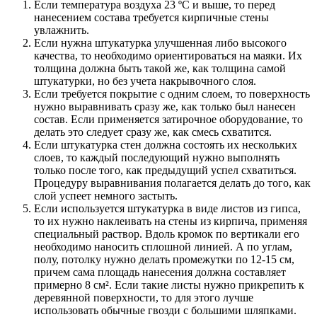
Если температура воздуха 23 ºС и выше, то перед
нанесением состава требуется кирпичные стены
увлажнить.
Если нужна штукатурка улучшенная либо высокого
качества, то необходимо ориентироваться на маяки. Их
толщина должна быть такой же, как толщина самой
штукатурки, но без учета накрывочного слоя.
Если требуется покрытие с одним слоем, то поверхность
нужно выравнивать сразу же, как только был нанесен
состав. Если применяется затирочное оборудование, то
делать это следует сразу же, как смесь схватится.
Если штукатурка стен должна состоять их нескольких
слоев, то каждый последующий нужно выполнять
только после того, как предыдущий успел схватиться.
Процедуру выравнивания полагается делать до того, как
слой успеет немного застыть.
Если используется штукатурка в виде листов из гипса,
то их нужно наклеивать на стены из кирпича, применяя
специальный раствор. Вдоль кромок по вертикали его
необходимо наносить сплошной линией. А по углам,
полу, потолку нужно делать промежутки по 12-15 см,
причем сама площадь нанесения должна составляет
примерно 8 см². Если такие листы нужно прикрепить к
деревянной поверхности, то для этого лучше
использовать обычные гвозди с большими шляпками.