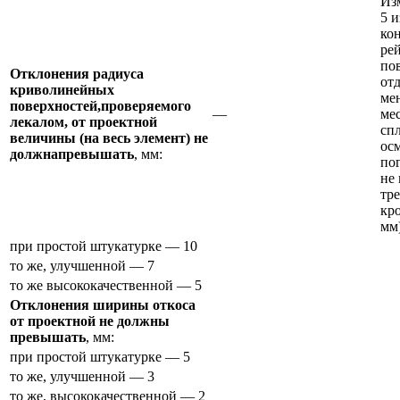
Из
5 
ко
ре
по
Отклонения радиуса
от
криволинейных
ме
поверхностей,проверяемого
—
ме
лекалом, от проектной
сп
величины (на весь элемент) не
ос
должнапревышать
, мм:
по
не 
тре
кр
мм
при простой штукатурке — 10
то же, улучшенной — 7
то же высококачественной — 5
Отклонения ширины откоса
от проектной не должны
превышать
, мм:
при простой штукатурке — 5
то же, улучшенной — 3
то же, высококачественной — 2