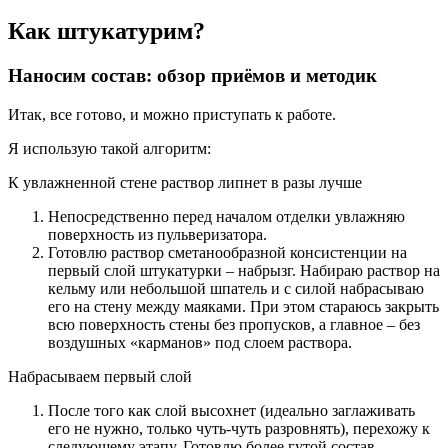
Как штукатурим?
Наносим состав: обзор приёмов и методик
Итак, все готово, и можно приступать к работе.
Я использую такой алгоритм:
К увлажненной стене раствор липнет в разы лучше
Непосредственно перед началом отделки увлажняю
поверхность из пульверизатора.
Готовлю раствор сметанообразной консистенции на
первый слой штукатурки – набрызг. Набираю раствор на
кельму или небольшой шпатель и с силой набрасываю
его на стену между маяками. При этом стараюсь закрыть
всю поверхность стены без пропусков, а главное – без
воздушных «карманов» под слоем раствора.
Набрасываем первый слой
После того как слой высохнет (идеально заглаживать
его не нужно, только чуть-чуть разровнять), перехожу к
следующему этапу. Готовлю более гутой состав