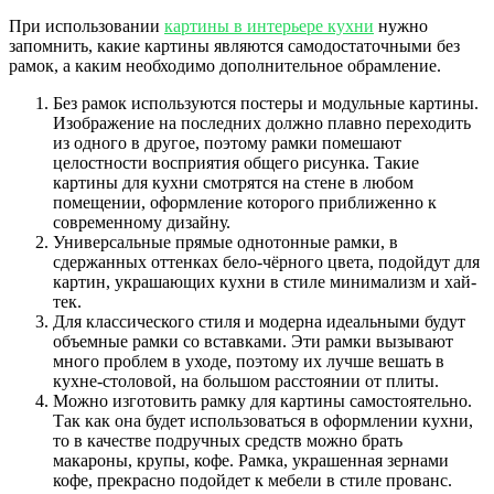
При использовании
картины в интерьере кухни
нужно
запомнить, какие картины являются самодостаточными без
рамок, а каким необходимо дополнительное обрамление.
Без рамок используются постеры и модульные картины.
Изображение на последних должно плавно переходить
из одного в другое, поэтому рамки помешают
целостности восприятия общего рисунка. Такие
картины для кухни смотрятся на стене в любом
помещении, оформление которого приближенно к
современному дизайну.
Универсальные прямые однотонные рамки, в
сдержанных оттенках бело-чёрного цвета, подойдут для
картин, украшающих кухни в стиле минимализм и хай-
тек.
Для классического стиля и модерна идеальными будут
объемные рамки со вставками. Эти рамки вызывают
много проблем в уходе, поэтому их лучше вешать в
кухне-столовой, на большом расстоянии от плиты.
Можно изготовить рамку для картины самостоятельно.
Так как она будет использоваться в оформлении кухни,
то в качестве подручных средств можно брать
макароны, крупы, кофе. Рамка, украшенная зернами
кофе, прекрасно подойдет к мебели в стиле прованс.