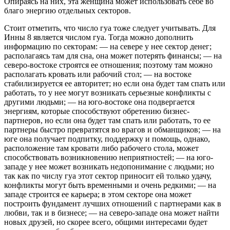
Опираясь на них, эта женщина может использовать себе во
благо энергию отдельных секторов.
Стоит отметить, что число гуа тоже следует учитывать. Для
Инны 8 является числом гуа. Тогда можно дополнить
информацию по секторам: — на севере у нее сектор денег;
располагаясь там для сна, она может потерять финансы; — на
северо-востоке строятся ее отношения; поэтому там можно
располагать кровать или рабочий стол; — на востоке
стабилизируется ее авторитет; но если она будет там спать или
работать, то у нее могут возникать серьезные конфликты с
другими людьми; — на юго-востоке она подвергается
энергиям, которые способствуют обретению бизнес-
партнеров, но если она будет там спать или работать, то ее
партнеры быстро превратятся во врагов и обманщиков; — на
юге она получает подпитку, поддержку и помощь, однако,
расположение там кровати либо рабочего стола, может
способствовать возникновению неприятностей; — на юго-
западе у нее может возникать недопонимание с людьми; но
так как по числу гуа этот сектор приносит ей только удачу,
конфликты могут быть временными и очень редкими; — на
западе строится ее карьера; в этом секторе она может
построить фундамент лучших отношений с партнерами как в
любви, так и в бизнесе; — на северо-западе она может найти
новых друзей, но скорее всего, общими интересами будет