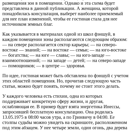
размещения зон в помещении. Однако и эта схема будет
представлена в данной публикации. А женщина, которой
понадобилась консультация, выберет наиболее приемлемый
для нее план изменений, чтобы ее гостиная стала для нее
источником земных благ.
Как указывается в материалах одной из школ фэншуй, в
каждом помещении зоны располагаются следующим образом:
— на севере располагается сектор карьеры; — на северо-
востоке — знаний; — на востоке — семьи; — на юго-востоке
— богатства; — на юге — славы; — на юго-западе —
взаимоотношений; — на западе — детей; — на северо-западе
— помощников; — в центре — здоровья.
По идее, гостиная может быть обставлена по фэншуй с учетом
этих областей помещения. Но, прочитав следующую часть
статьи, можно будет понять, почему не стоит этого делать.
У каждого человека есть стихии, одна из которых
поддерживает конкретную сферу жизни, и другая,
ослабляющая ее. В пример будет взята энергетика Инессы,
запросившей бесплатную консультацию. Она родилась
13.05.1975 в 08:00 часов утра, а по Гринвичу в 04:00. Ее
столпы судьбы можно увидеть на скриншоте, расположенном
под этим абзацем. У нее четыре земли, один огонь, два дерева