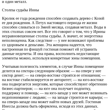
и один металл.
Столпы судьбы Инны
Кролик ее года рождения способен создавать дерево с Козой
ее дня рождения. А Петух настоящего периода ее жизни
способен сливаться со Змеей месяца, создавая металл. Воды в
этих столпах совсем нет. Все это говорит о том, что у Ирины
неуравновешенные столпы судьбы. А значит, ее энергетика
неполноценна. Как следствие — у нее возникают проблемы
со здоровьем и деньгами. Эта женщина надеется, что
настроенная по фэншуй гостиная поможет ей устранить
данные недочеты. И она права, восполнить недостающие
элементы можно, используя конкретные зоны помещения.
Учитывая полезность элементов, в случае Инны помещение
делится на сектора следующим образом: — на севере у нее
сектор денег; — на северо-востоке строятся ее отношения; —
на востоке стабилизируется ее авторитет; — на юго-востоке
она подвергается энергиям, которые способствуют обретению
бизнес-партнеров; — на юге она получает подпитку,
поддержку и помощь; — на юго-западе у нее может возникать
недопонимание с людьми; — на западе строится ее карьера; —
на северо-западе она может найти новых друзей. Гостиная
Инессы должна быть оформлена, исходя из этих данных.