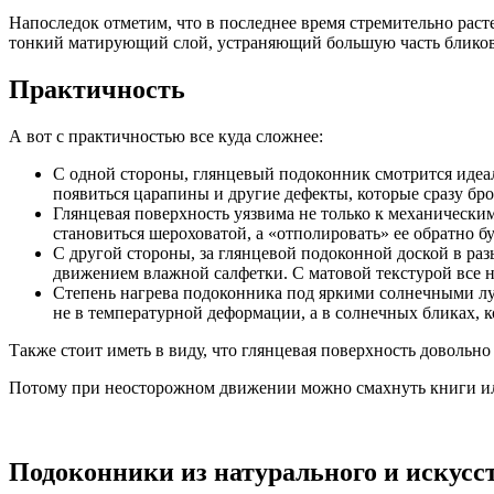
Напоследок отметим, что в последнее время стремительно рас
тонкий матирующий слой, устраняющий большую часть бликов
Практичность
А вот с практичностью все куда сложнее:
С одной стороны, глянцевый подоконник смотрится идеал
появиться царапины и другие дефекты, которые сразу бр
Глянцевая поверхность уязвима не только к механическ
становиться шероховатой, а «отполировать» ее обратно б
С другой стороны, за глянцевой подоконной доской в раз
движением влажной салфетки. С матовой текстурой все не
Степень нагрева подоконника под яркими солнечными луча
не в температурной деформации, а в солнечных бликах, к
Также стоит иметь в виду, что глянцевая поверхность довольно
Потому при неосторожном движении можно смахнуть книги или
Подоконники из натурального и искусс