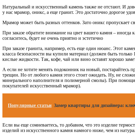
Натуральный и искусственный камень также не отстают. И дово
у нас мрамор, оникс, а еще гранит. Это достаточно дорогое удо
Мрамор может быть разных оттенков. Зато оникс пропускает све
При заказе обратите внимание на цвет вашего камня – иногда 
согласитесь, будет не очень приятно и эстетично
При заказе гранита, например, есть еще один нюанс. Этот каме
класса безопасности вы купили материал (должен быть только 
кислые жидкости. Так, кофе, чай или вино оставят хорошо заме
А если не хотите менять подоконник на новый, постарайтесь пр
трещин. Но от любого камня этого стоит ожидать. Ну, не слож
минерального наполнителя и полимерной смолы). При помощи 
покупателей искусственный мрамор).
Популярные статьи
Замер квартиры для дизайнера: клю
Если вы еще сомневаетесь, то добавим, что это изделие термост
изделий из искусственного камня намного ниже, чем из натур