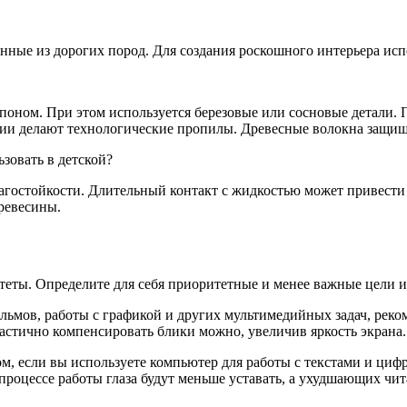
нные из дорогих пород. Для создания роскошного интерьера исп
ном. При этом используется березовые или сосновые детали. 
ции делают технологические пропилы. Древесные волокна защи
зовать в детской?
агостойкости. Длительный контакт с жидкостью может привести
ревесины.
теты. Определите для себя приоритетные и менее важные цели 
ильмов, работы с графикой и других мультимедийных задач, реко
частично компенсировать блики можно, увеличив яркость экрана.
, если вы используете компьютер для работы с текстами и цифр
в процессе работы глаза будут меньше уставать, а ухудшающих чи