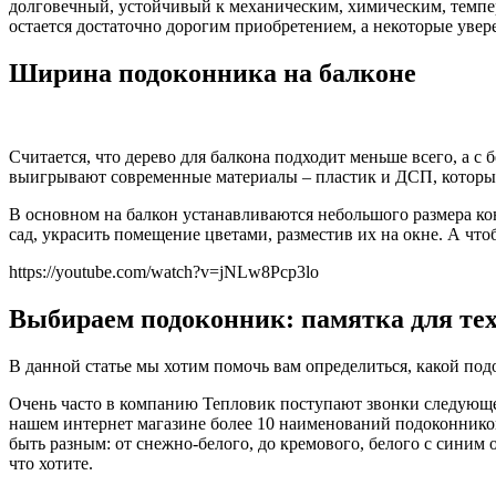
долговечный, устойчивый к механическим, химическим, темпера
остается достаточно дорогим приобретением, а некоторые увер
Ширина подоконника на балконе
Считается, что дерево для балкона подходит меньше всего, а с
выигрывают современные материалы – пластик и ДСП, которые
В основном на балкон устанавливаются небольшого размера кон
сад, украсить помещение цветами, разместив их на окне. А ч
https://youtube.com/watch?v=jNLw8Pcp3lo
Выбираем подоконник: памятка для тех
В данной статье мы хотим помочь вам определиться, какой подо
Очень часто в компанию Тепловик поступают звонки следующе
нашем интернет магазине более 10 наименований подоконников
быть разным: от снежно-белого, до кремового, белого с синим
что хотите.