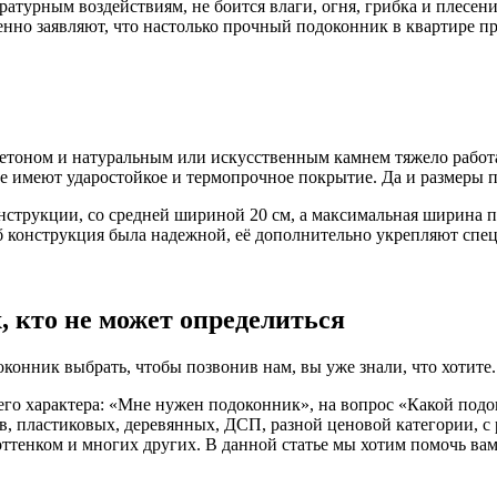
турным воздействиям, не боится влаги, огня, грибка и плесени.
енно заявляют, что настолько прочный подоконник в квартире пр
 бетоном и натуральным или искусственным камнем тяжело работа
 имеют ударостойкое и термопрочное покрытие. Да и размеры 
струкции, со средней шириной 20 см, а максимальная ширина по
тоб конструкция была надежной, её дополнительно укрепляют сп
, кто не может определиться
конник выбрать, чтобы позвонив нам, вы уже знали, что хотите.
го характера: «Мне нужен подоконник», на вопрос «Какой подо
, пластиковых, деревянных, ДСП, разной ценовой категории, с
 оттенком и многих других. В данной статье мы хотим помочь ва