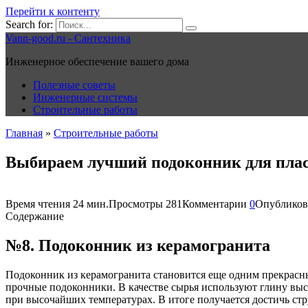
Перейти к контенту
Search for:
Vann-good.ru - Сантехника
Инженерное обеспечение вашего дома
Полезные советы
Инженерные системы
Строительные работы
Главная
»
Строительные работы
Выбираем лучший подоконник для плас
Время чтения
24 мин.
Просмотры
281
Комментарии
0
Опубликов
Содержание
№8. Подоконник из керамогранита
Подоконник из керамогранита становится еще одним прекрасны
прочные подоконники. В качестве сырья используют глину выс
при высочайших температурах. В итоге получается достичь ст