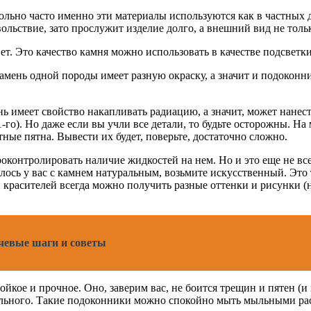
льно часто именно эти материалы используются как в частных д
вольствие, зато прослужит изделие долго, а внешний вид не тольк
т. Это качество камня можно использовать в качестве подсветки
камень одной породы имеет разную окраску, а значит и подоконн
нь имеет свойство накапливать радиацию, а значит, может нанес
1-го). Но даже если вы учли все детали, то будьте осторожны. 
тные пятна. Вывести их будет, поверьте, достаточно сложно.
оконтролировать наличие жидкостей на нем. Но и это еще не все
илось у вас с камнем натуральным, возьмите искусственный. Это 
красителей всегда можно получить разные оттенки и рисунки (
чевые шаги и советы
ойкое и прочное. Оно, заверим вас, не боится трещин и пятен (и 
ального. Такие подоконники можно спокойно мыть мыльными раст