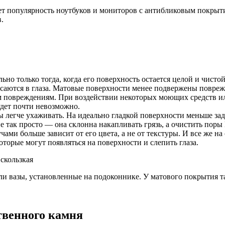
тет популярность ноутбуков и мониторов с антибликовым покрыт
.
ьно только тогда, когда его поверхность остается целой и чист
осаются в глаза. Матовые поверхности менее подвержены повре
им повреждениям. При воздействии некоторых моющих средств ил
удет почти невозможно.
ы легче ухаживать. На идеально гладкой поверхности меньше за
 так просто — она склонна накапливать грязь, а очистить поры
ми больше зависит от его цвета, а не от текстуры. И все же на
оторые могут появляться на поверхности и слепить глаза.
 скользкая
 вазы, установленные на подоконнике. У матового покрытия та
твенного камня