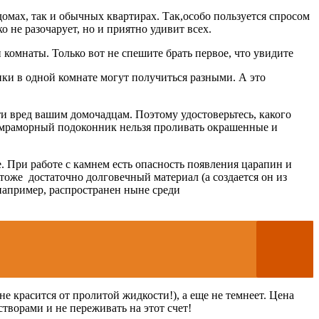
омах, так и обычных квартирах. Так,особо пользуется спросом
о не разочарует, но и приятно удивит всех.
 комнаты. Только вот не спешите брать первое, что увидите
ики в одной комнате могут получиться разными. А это
ти вред вашим домочадцам. Поэтому удостоверьтесь, какого
На мраморный подоконник нельзя проливать окрашенные и
. При работе с камнем есть опасность появления царапин и
тоже достаточно долговечный материал (а создается он из
например, распространен ныне среди
не красится от пролитой жидкости!), а еще не темнеет. Цена
ворами и не переживать на этот счет!