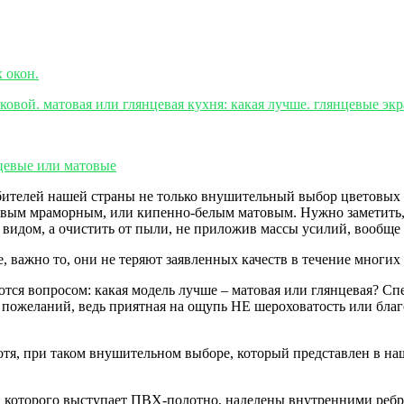
ителей нашей страны не только внушительный выбор цветовых 
цевым мраморным, или кипенно-белым матовым. Нужно заметить,
видом, а очистить от пыли, не приложив массы усилий, вообще
, важно то, они не теряют заявленных качеств в течение многих
тся вопросом: какая модель лучше – матовая или глянцевая? Сп
 пожеланий, ведь приятная на ощупь НЕ шероховатость или бла
отя, при таком внушительном выборе, который представлен в на
й которого выступает ПВХ-полотно, наделены внутренними реб