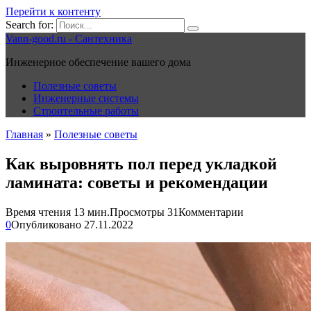
Перейти к контенту
Search for:
Vann-good.ru - Сантехника
Инженерное обеспечение вашего дома
Полезные советы
Инженерные системы
Строительные работы
Главная
»
Полезные советы
Как выровнять пол перед укладкой
ламината: советы и рекомендации
Время чтения
13 мин.
Просмотры
31
Комментарии
0
Опубликовано
27.11.2022