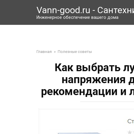
Перейти
Vann-good.ru - Сантехн
к
контенту
Инженерное обеспечение вашего дома
Главная
»
Полезные советы
Как выбрать л
напряжения д
рекомендации и 