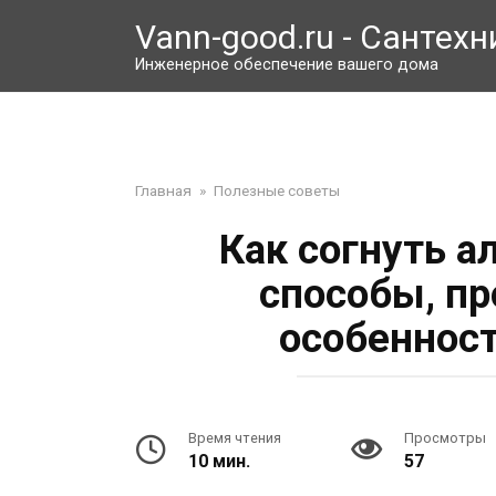
Перейти
Vann-good.ru - Сантехн
к
контенту
Инженерное обеспечение вашего дома
Главная
»
Полезные советы
Как согнуть 
способы, пр
особенност
Время чтения
Просмотры
10 мин.
57