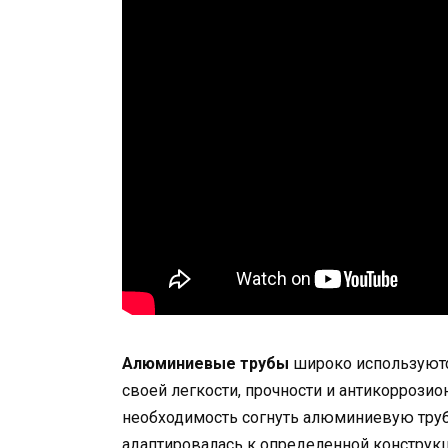
Алюминиевые трубы
широко используютс
своей легкости, прочности и антикоррози
необходимость согнуть алюминиевую труб
адаптировалась к определенной конструкц