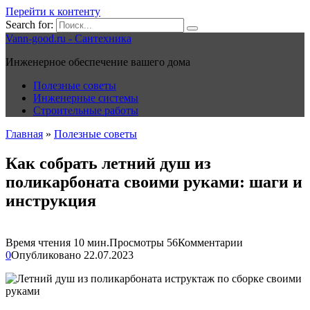
Перейти к контенту
Search for:
Vann-good.ru - Сантехника
Инженерное обеспечение вашего дома
Полезные советы
Инженерные системы
Строительные работы
Главная
»
Полезные советы
Как собрать летний душ из
поликарбоната своими руками: шаги и
инструкция
Время чтения
10 мин.
Просмотры
56
Комментарии
0
Опубликовано
22.07.2023