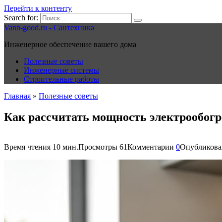
Перейти к контенту
Search for:
Vann-good.ru - Сантехника
Инженерное обеспечение вашего дома
Полезные советы
Инженерные системы
Строительные работы
Главная
»
Полезные советы
Как рассчитать мощность электрообогр
Время чтения
10 мин.
Просмотры
61
Комментарии
0
Опубликова