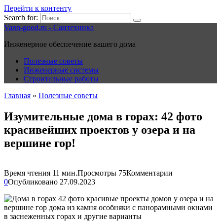
Перейти к контенту
Search for:
Vann-good.ru - Сантехника
Инженерное обеспечение вашего дома
Полезные советы
Инженерные системы
Строительные работы
Главная
»
Полезные советы
Изумительные дома в горах: 42 фото
красивейших проектов у озера и на
вершине гор!
Время чтения
11 мин.
Просмотры
75
Комментарии
0
Опубликовано
27.09.2023