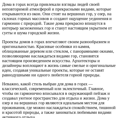
Дома в горах всегда привлекали взгляды людей своей
неповторимой атмосферой и прекрасными видами, которые
открываются из окон. Они стоят на вершинах гор, у озер, на
склонах горных массивов и создают ощущение уединения и
гармонии с природой. Такие дома прекрасно впишутся в
интерьер заснеженных гор и станут настоящим укрытием от
суеты и шума городской жизни.
Проекты домов в горах впечатляют своим разнообразием и
оригинальностью. Красивые особняки из камня,
облицованные деревом или стеклом, с панорамными окнами,
позволяющими наслаждаться видами гор, становятся
настоящим произведением искусства. Архитекторы и
дизайнеры воплощают в жизнь самые смелые и оригинальные
идеи, создавая уникальные проекты, которые не оставят
равнодушными ни одного любителя горной природы.
Неважно, какой стиль выбран для дома в горах —
классический, современный или эклектичный. Главное,
чтобы он гармонично вписывался в окружающий пейзаж и
создавал уютное пространство для отдыха и жизни. Дома у
озер и на вершинах гор являются идеальным местом для
проживания, где можно наслаждаться спокойствием, тишиной
и красотой природы, а также заниматься любимыми видами
активного отдыха.