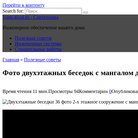
Перейти к контенту
Search for:
Vann-good.ru - Сантехника
Инженерное обеспечение вашего дома
Полезные советы
Инженерные системы
Строительные работы
Главная
»
Полезные советы
Фото двухэтажных беседок с мангалом д
Время чтения
11 мин.
Просмотры
94
Комментарии
0
Опубликова