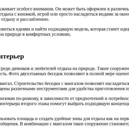
уживает особого внимания. Он может быть оформлен в различных 
отдыха с книжкой, игрой или просто насладиться видами за окн
у отдыху и расслаблению.
виться идеями и найти подходящую модель, которая станет иде
на природе в комфортных условиях.
нтерьер
среди дачников и любителей отдыха на природе. Такие сооруж
сть. Фото двухэтажных беседок позволяют в полной мере оцени
ангал. Строительство беседки с мангалом позволяет насладитьс
ащены различными инструментами для удобства приготовления 
изован по-разному, в зависимости от предпочтений и потребнос
 интерьера второго этажа помогут выбрать подходящую концепц
зовать площадь и создать удобные зоны для отдыха как на перв
 общения. В комбинации с мангалом такое сооружение становит