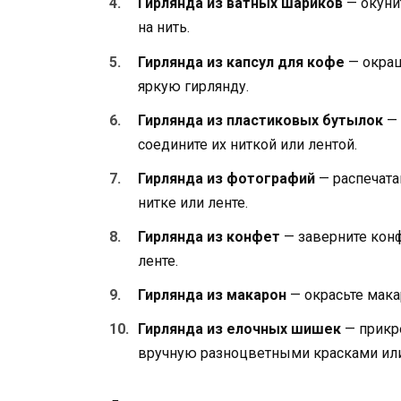
Гирлянда из ватных шариков
— окуни
на нить.
Гирлянда из капсул для кофе
— окраш
яркую гирлянду.
Гирлянда из пластиковых бутылок
— 
соедините их ниткой или лентой.
Гирлянда из фотографий
— распечата
нитке или ленте.
Гирлянда из конфет
— заверните конф
ленте.
Гирлянда из макарон
— окрасьте мака
Гирлянда из елочных шишек
— прикре
вручную разноцветными красками или