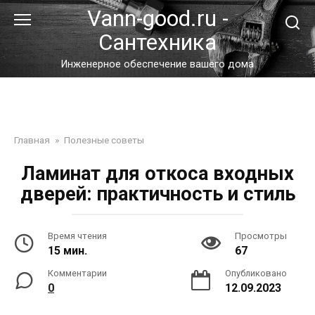
Перейти
Vann-good.ru -
к
Сантехника
контенту
Инженерное обеспечение вашего дома
Главная
»
Полезные советы
Ламинат для откоса входных
дверей: практичность и стиль
Время чтения
Просмотры
15 мин.
67
Комментарии
Опубликовано
0
12.09.2023