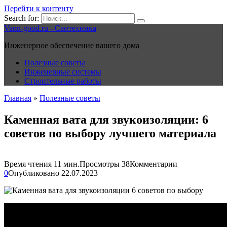
Перейти к контенту
Search for:
Vann-good.ru - Сантехника
Инженерное обеспечение вашего дома
Полезные советы
Инженерные системы
Строительные работы
Главная
»
Полезные советы
Каменная вата для звукоизоляции: 6
советов по выбору лучшего материала
Время чтения
11 мин.
Просмотры
38
Комментарии
0
Опубликовано
22.07.2023