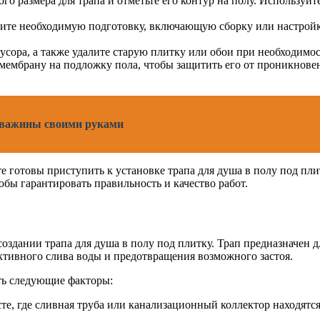
о размера для трапа и отметьте его контур на полу. Используй
ните необходимую подготовку, включающую сборку или настрой
сора, а также удалите старую плитку или обои при необходимост
мбрану на подложку пола, чтобы защитить его от проникновени
скважины своими руками
е готовы приступить к установке трапа для душа в полу под пл
бы гарантировать правильность и качество работ.
оздании трапа для душа в полу под плитку. Трап предназначен д
ктивного слива воды и предотвращения возможного застоя.
ть следующие факторы:
те, где сливная труба или канализационный коллектор находятс