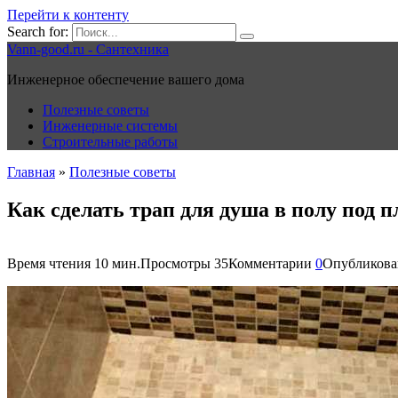
Перейти к контенту
Search for:
Vann-good.ru - Сантехника
Инженерное обеспечение вашего дома
Полезные советы
Инженерные системы
Строительные работы
Главная
»
Полезные советы
Как сделать трап для душа в полу под 
Время чтения
10 мин.
Просмотры
35
Комментарии
0
Опубликова