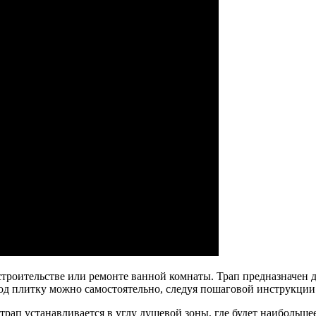
строительстве или ремонте ванной комнаты. Трап предназначен 
под плитку можно самостоятельно, следуя пошаговой инструкции
трап устанавливается в углу душевой зоны, где будет наибольш