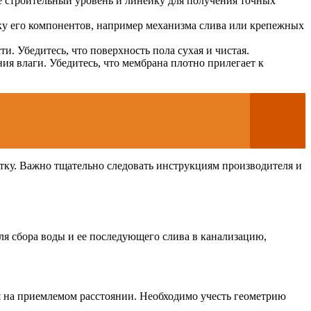
те строительный уровень и линейку для получения точных
ку его компонентов, например механизма слива или крепежных
и. Убедитесь, что поверхность пола сухая и чистая.
я влаги. Убедитесь, что мембрана плотно прилегает к
итку. Важно тщательно следовать инструкциям производителя и
ля сбора воды и ее последующего слива в канализацию,
я на приемлемом расстоянии. Необходимо учесть геометрию