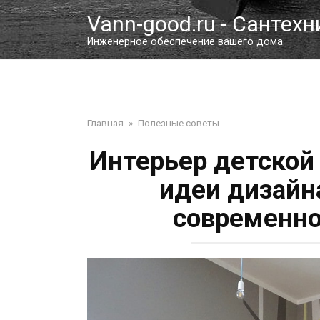
Перейти
Vann-good.ru - Сантехн
к
контенту
Инженерное обеспечение вашего дома
Главная
»
Полезные советы
Интерьер детской 
идеи дизайн
современно