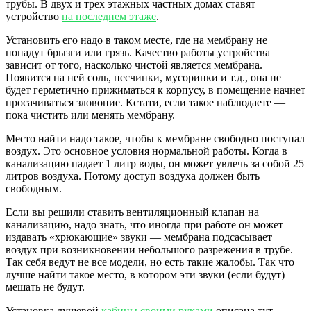
трубы. В двух и трех этажных частных домах ставят
устройство
на последнем этаже
.
Установить его надо в таком месте, где на мембрану не
попадут брызги или грязь. Качество работы устройства
зависит от того, насколько чистой является мембрана.
Появится на ней соль, песчинки, мусоринки и т.д., она не
будет герметично прижиматься к корпусу, в помещение начнет
просачиваться зловоние. Кстати, если такое наблюдаете —
пока чистить или менять мембрану.
Место найти надо такое, чтобы к мембране свободно поступал
воздух. Это основное условия нормальной работы. Когда в
канализацию падает 1 литр воды, он может увлечь за собой 25
литров воздуха. Потому доступ воздуха должен быть
свободным.
Если вы решили ставить вентиляционный клапан на
канализацию, надо знать, что иногда при работе он может
издавать «хрюкающие» звуки — мембрана подсасывает
воздух при возникновении небольшого разрежения в трубе.
Так себя ведут не все модели, но есть такие жалобы. Так что
лучше найти такое место, в котором эти звуки (если будут)
мешать не будут.
Установка душевой
кабины своими руками
описана тут.