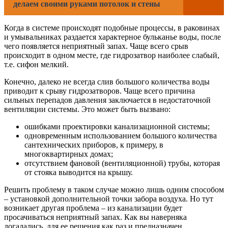
делаем своими руками потолок и стены
Когда в системе происходят подобные процессы, в раковинах
и умывальниках раздается характерное бульканье воды, после
чего появляется неприятный запах. Чаще всего срыв
происходит в одном месте, где гидрозатвор наиболее слабый,
т.е. сифон мелкий.
Конечно, далеко не всегда слив большого количества воды
приводит к срыву гидрозатворов. Чаще всего причина
сильных перепадов давления заключается в недостаточной
вентиляции системы. Это может быть вызвано:
ошибками проектировки канализационной системы;
одновременным использованием большого количества
сантехнических приборов, к примеру, в
многоквартирных домах;
отсутствием фановой (вентиляционной) трубы, которая
от стояка выводится на крышу.
Решить проблему в таком случае можно лишь одним способом
– установкой дополнительной точки забора воздуха. Но тут
возникает другая проблема – из канализации будет
просачиваться неприятный запах. Как вы наверняка
догадались, для ее решения как раз и предназначен