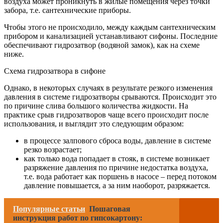
воздуха может проникнуть в жилые помещения через точки
забора, т.е. сантехнические приборы.
Чтобы этого не происходило, между каждым сантехническим
прибором и канализацией устанавливают сифоны. Последние
обеспечивают гидрозатвор (водяной замок), как на схеме
ниже.
Схема гидрозатвора в сифоне
Однако, в некоторых случаях в результате резкого изменения
давления в системе гидрозатворы срываются. Происходит это
по причине слива большого количества жидкости. На
практике срыв гидрозатворов чаще всего происходит после
использования, и выглядит это следующим образом:
в процессе залпового сброса воды, давление в системе
резко возрастает;
как только вода попадает в стояк, в системе возникает
разряжение давления по причине недостатка воздуха,
т.е. вода работает как поршень в насосе – перед потоком
давление повышается, а за ним наоборот, разряжается.
Популярные статьи
Пошаговая
инструкция работ по гипсокартону: