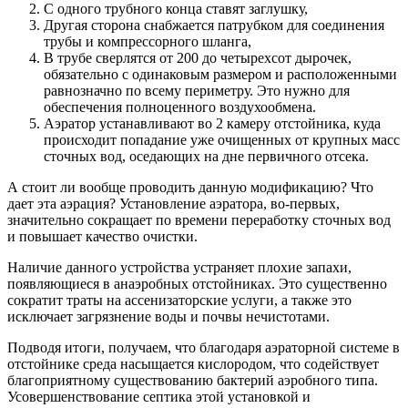
С одного трубного конца ставят заглушку,
Другая сторона снабжается патрубком для соединения
трубы и компрессорного шланга,
В трубе сверлятся от 200 до четырехсот дырочек,
обязательно с одинаковым размером и расположенными
равнозначно по всему периметру. Это нужно для
обеспечения полноценного воздухообмена.
Аэратор устанавливают во 2 камеру отстойника, куда
происходит попадание уже очищенных от крупных масс
сточных вод, оседающих на дне первичного отсека.
А стоит ли вообще проводить данную модификацию? Что
дает эта аэрация? Установление аэратора, во-первых,
значительно сокращает по времени переработку сточных вод
и повышает качество очистки.
Наличие данного устройства устраняет плохие запахи,
появляющиеся в анаэробных отстойниках. Это существенно
сократит траты на ассенизаторские услуги, а также это
исключает загрязнение воды и почвы нечистотами.
Подводя итоги, получаем, что благодаря аэраторной системе в
отстойнике среда насыщается кислородом, что содействует
благоприятному существованию бактерий аэробного типа.
Усовершенствование септика этой установкой и