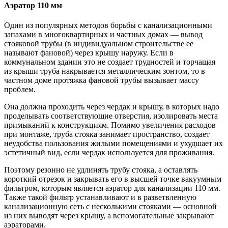
Аэратор 110 мм
Один из популярных методов борьбы с канализационными
запахами в многоквартирных и частных домах — вывод
стояковой трубы (в индивидуальном строительстве ее
называют фановой) через крышу наружу. Если в
коммунальном здании это не создает трудностей и торчащая
из крыши труба накрывается металлическим зонтом, то в
частном доме протяжка фановой трубы вызывает массу
проблем.
Она должна проходить через чердак и крышу, в которых надо
проделывать соответствующие отверстия, изолировать места
примыканий к конструкциям. Помимо увеличения расходов
при монтаже, труба стояка занимает пространство, создает
неудобства пользования жилыми помещениями и ухудшает их
эстетичный вид, если чердак используется для проживания.
Поэтому резонно не удлинять трубу стояка, а оставлять
короткий отрезок и закрывать его в высшей точке вакуумным
фильтром, которым является аэратор для канализации 110 мм.
Также такой фильтр устанавливают и в разветвленную
канализационную сеть с несколькими стояками — основной
из них выводят через крышу, а вспомогательные закрывают
аэраторами.